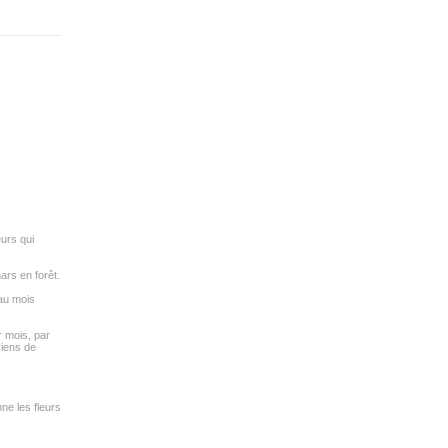
eurs qui
ars en forêt.
 au mois
r mois, par
 viens de
ne les fleurs