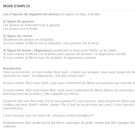
MODE D'EMPLOI
Les 3 façons de regarder les photos
(3 signes en haut, à droite)
1) Signe de gauche :
Les photos en réduction sont à gauche.
Les textes sont à droite.
2) Signe du centre :
Seulement les photos en réduction.
Si vous mettez la flèche sur la réduction, vous pouvez lire le texte.
3) Signe de droite : Diaporama
(seulement si vous avez l’ADSL ou le cable).
Si vous mettez la flèche sur la photo vous pouvez lire le texte. Le diaporama s’arrête.
Si vous mettez la flèche hors de la photo, le diaporama continue.
Rechercher
Dans la recherche, si vous mettez
fleur mars
, cliquez sur la loupe, vous avez toutes les fl
poussent en mars : en diaporama, c'est joli comme tout !
Si vous mettez
fleur mars forêt
, vous avez seulement les fleurs qui poussent au mois de m
Si vous mettez
fleur avril rivière bleu
, vous avez seulement les fleurs bleues qui poussent
d'avril au bord de la rivière ( Elle s'appelle Le Havre).
Quand le site sera fini (mais il ne le sera jamais !!!) vous pourrez ainsi trouver les fleurs pa
couleur, par lieux (forêt / rivière / jardin / Rio (c'est un ancien bras de Loire) / Loire (que je
commencer)).
C’est vrai pour tous les mots-clé : essayez
oudon brouillard
!!!
Arbitrairement,
fleur jardin
donne les fleurs sauvages du jardin, tandis que
fleur potager
don
cultivées.