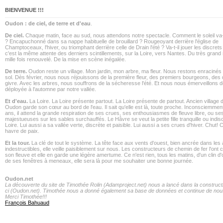
BIENVENUE !!!
Oudon : de ciel, de terre et d'eau
.
De ciel.
Chaque matin, face au sud, nous attendons notre spectacle. Comment le soleil va-t
? Encapuchonné dans sa nappe habituelle de brouillard ? Rougeoyant derrière l'église de
Champtoceaux, l'hiver, ou triomphant derrière celle de Drain l'été ? Va-t-il jouer les discrets ?
c'est la même attente des derniers scintillements, sur la Loire, vers Nantes. Du très grand
mille fois renouvelé. De la mise en scène inégalée.
De terre.
Oudon reste un village. Mon jardin, mon arbre, ma fleur. Nous restons enracinés
sol. Dès février, nous nous réjouissons de la première fleur, des premiers bourgeons, des 
givre. Avec les arbres, nous souffrons de la sécheresse l'été. Et nous nous émerveillons de
déployée à l'automne par notre vallée.
Et d'eau.
La Loire. La Loire présente partout. La Loire présente de partout. Ancien village
Oudon garde son cœur au bord de l'eau. Il sait qu'elle est là, toute proche. Inconsciemment
ans, il attend la grande respiration de ses crues, ses enthousiasmes de fleuve libre, ou s
majestueuses sur les sables surchauffés. Le Hâvre se veut la petite fille tranquille ou indisc
Loire. Lui aussi a sa vallée verte, discrète et paisible. Lui aussi a ses crues d'hiver. Chut!
havre de paix.
Et la tour.
La clé de tout le système. La tête face aux vents d'ouest, bien ancrée dans les 
indestructibles, elle veille paisiblement sur nous. Les constructeurs de chemin de fer l'ont
son fleuve et elle en garde une légère amertume. Ce n'est rien, tous les matins, d'un clin d'
de ses fenêtres à meneaux, elle sera là pour me souhaiter une bonne journée.
Oudon.net
La découverte du site de Timothée Rolin (Adamproject.net) nous a lancé dans la constructi
ci (Oudon.net). Timothée nous a donné également sa base de données et continue de nous
Merci Timothée!!!
François Bahuaud