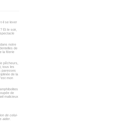
-il se lever
 Et le soir,
 spectacle
 dans notre
dentelles de
 la féerie
 de pêcheurs,
, tous les
es paresses
iplinée de la
 C'est mon
amphibolites
 coupée de
œil malicieux
on de celui-
 aider.