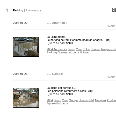
Parking
| 2 résultat(s)
2004-01-20
01 / Attention !
[Marie
La Loire monte.
Le parking se réduit comme peau de chagrin…
(fb)
5,33 m au pont SNCF
2004
Après-midi
Bourg
Crue
Eglise
Janvier
Nuageux
O
Parking
Square du Havre
Voiture
2004-01-21
01 / Garages
[Marie
La digue est poreuse…
Les poissons retournent à l'eau !
(fb)
5,39 m au pont SNCF
2004
Bourg
Crue
Garage
Janvier
Midi
Nuageux
Oudon
Square du Havre