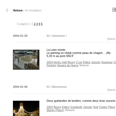
Voiture
| 42 résultat(s)
5 page(s) | 1
2
3
4
5
2004-01-20
01 / Attention !
[Marie
La Loire monte.
Le parking se réduit comme peau de chagrin…
(fb)
5,33 m au pont SNCF
2004
Après-midi
Bourg
Crue
Eglise
Janvier
Nuageux
O
Parking
Square du Havre
Voiture
2004-01-06
01 / Bienvenue
[Marie
Deux guirlandes de lumière, comme deux bras ouver
2004
Bourg
Eglise
Guirlande
Janvier
Nuit
Oudon
Place
Martin (Place)
Voiture