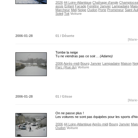
2026
44 Loire-Atlantique
Chaînage d'angle
Champtoce
assis
Enfant
Façade
Fenêtre
Janvier
Lampadaire
Mais
Marcheur
Midi
Neige
Oudon
Porte
Promeneur
Saint-Au
Soleil
Toit
Voiture
2006-01-28
01 / Déserte
[Marie
Tombe la neige
Tu ne viendras pas ce soir…
(Adamo)
2006
Après-midi
Bourg
Janvier
Lampadaire
Maison
Nei
Parc (Rue du)
Voiture
2006-01-28
01 / Glisse
[Marie
On ne passe plus !
Les voitures ne sont pas équipées pour les sports d’h
2006
44 Loire-Atlantique
Après-midi
Bourg
Janvier
Mai
Oudon
Voiture