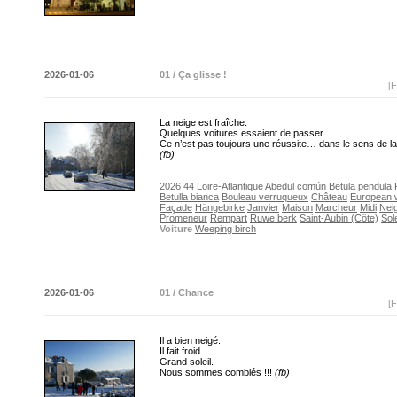
2026-01-06
01 / Ça glisse !
[F
La neige est fraîche.
Quelques voitures essaient de passer.
Ce n’est pas toujours une réussite… dans le sens de 
(fb)
2026
44 Loire-Atlantique
Abedul común
Betula pendula 
Betulla bianca
Bouleau verruqueux
Château
European w
Façade
Hängebirke
Janvier
Maison
Marcheur
Midi
Nei
Promeneur
Rempart
Ruwe berk
Saint-Aubin (Côte)
Sole
Voiture
Weeping birch
2026-01-06
01 / Chance
[F
Il a bien neigé.
Il fait froid.
Grand soleil.
Nous sommes comblés !!!
(fb)