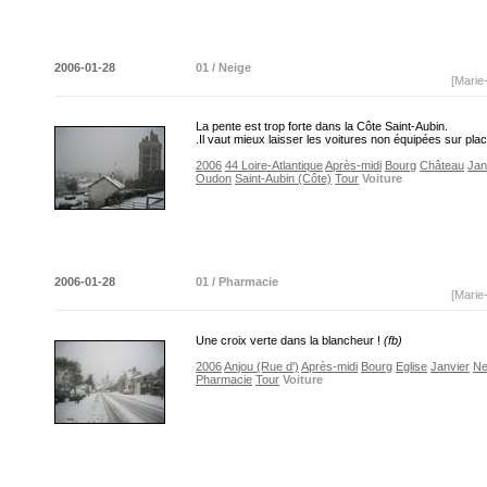
2006-01-28
01 / Neige
[Marie
La pente est trop forte dans la Côte Saint-Aubin.
.Il vaut mieux laisser les voitures non équipées sur p
2006
44 Loire-Atlantique
Après-midi
Bourg
Château
Jan
Oudon
Saint-Aubin (Côte)
Tour
Voiture
2006-01-28
01 / Pharmacie
[Marie
Une croix verte dans la blancheur !
(fb)
2006
Anjou (Rue d')
Après-midi
Bourg
Eglise
Janvier
Ne
Pharmacie
Tour
Voiture