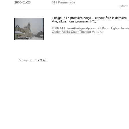
2006-01-28
01 / Promenade
[Marie
Il neige !!! La première neige… et peut-être la dernière !
Vite, allons nous promener !
(fb)
2006
44 Loire-Atlantique
Après-midi
Bourg
Eglise
Janvi
Oudon
Vieille Cour (Rue de)
Voiture
5 page(s) | 1
2
3
4
5