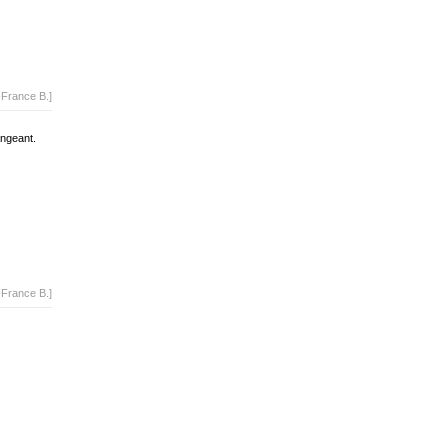
-France B.]
angeant.
-France B.]