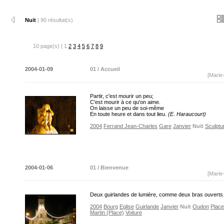
Nuit
| 90 résultat(s)
10 page(s) | 1
2
3
4
5
6
7
8
9
2004-01-09
01 / Accueil
[Marie
Partir, c'est mourir un peu;
C'est mourir à ce qu'on aime.
On laisse un peu de soi-même
En toute heure et dans tout lieu.
(E. Haraucourt)
2004
Ferrand Jean-Charles
Gare
Janvier
Nuit
Sculptu
2004-01-06
01 / Bienvenue
[Marie
Deux guirlandes de lumière, comme deux bras ouver
2004
Bourg
Eglise
Guirlande
Janvier
Nuit
Oudon
Place
Martin (Place)
Voiture