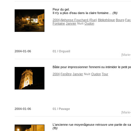
Peur du gel.
Il n'y a plus d'eau dans la claire fontaine…
(fb)
2004
Alphonse Fouchard (Rue)
Bibliothèque
Bourg
Faç
Fontaine
Janvier
Nuit
Oudon
2004-01-06
01 / Orgueil
[Marie
Bâtie pour impressionner l'ennemi ou intimider le petit 
2004
Fenêtre
Janvier
Nuit
Oudon
Tour
2004-01-06
01 / Pavage
[Marie
L'ancienne rue moyenâgeuse retrouve une partie de sa
(fb)