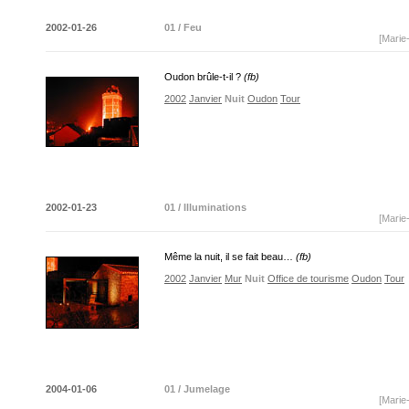
2002-01-26
01 / Feu
[Marie
Oudon brûle-t-il ?
(fb)
2002
Janvier
Nuit
Oudon
Tour
2002-01-23
01 / Illuminations
[Marie
Même la nuit, il se fait beau…
(fb)
2002
Janvier
Mur
Nuit
Office de tourisme
Oudon
Tour
2004-01-06
01 / Jumelage
[Marie