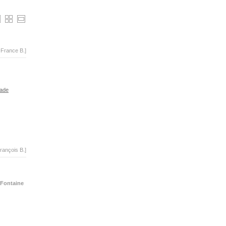
-France B.]
ade
rançois B.]
Fontaine