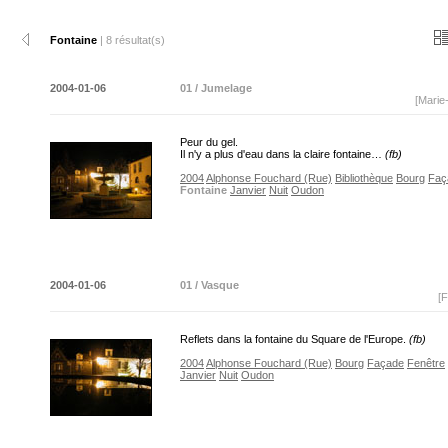
Fontaine
| 8 résultat(s)
2004-01-06
01 / Jumelage
[Marie
Peur du gel.
Il n'y a plus d'eau dans la claire fontaine…
(fb)
2004
Alphonse Fouchard (Rue)
Bibliothèque
Bourg
Faç
Fontaine
Janvier
Nuit
Oudon
2004-01-06
01 / Vasque
[F
Reflets dans la fontaine du Square de l'Europe.
(fb)
2004
Alphonse Fouchard (Rue)
Bourg
Façade
Fenêtre
Janvier
Nuit
Oudon