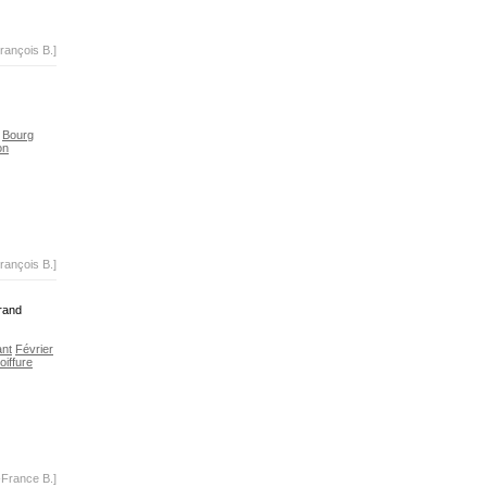
rançois B.]
Bourg
on
rançois B.]
grand
ant
Février
oiffure
-France B.]