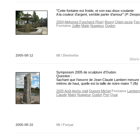
"Cette fontaine est froide, et son eau doux-coulante
A la couleur d'argent, semble parler d'amour"
(P. Despo
2004
Alphonse Fouchard (Rue)
Bourg
Chien-assis
Faç
Fontaine
Juillet
Matin
Nuageux
Oudon
2005-08-12
08 / Devinette
[Marie
Symposium 2005 de sculpture d'Oudon.
Question :
Sachant que l’oeuvre de Jean-Claude Lambert mesure 
mètres de haut, quelle est la taille de notre maire ?
(fb)
2005
Août
Après-midi
Dupont Michel
Fontaine
Lambert
Claude
Maire
Nuageux
Oudon
Port
Quai
2005-08-10
08 / Forçat
[F