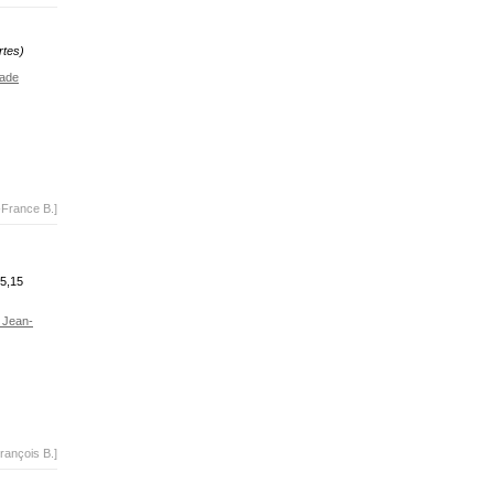
rtes)
ade
-France B.]
5,15
 Jean-
rançois B.]