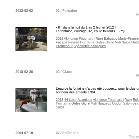
2012-02-02
02 / Fontaine
[F
- 8 ° dans la nuit du 1 au 2 février 2012 !
La fontaine, courageuse, coule toujours…
(fb)
2012
Alphonse Fouchard (Rue)
Bahuaud Marie-France
Façade
Février
Fontaine
Gelée
Givre
Midi
Neige
Oud
Promeneur
Spécialités asiatiques
2018-02-28
02 / Glace
[F
L’eau de la fontaine n’a pas été coupée… pour le plus 
bonheur des enfants !
(fb)
2018
44 Loire-Atlantique
Alphonse Fouchard (Rue)
Enf
Fontaine
Gelée
Givre
Midi
Nuageux
Oudon
Salon de c
Soleil
2004-07-19
07 / Fraîcheur
[Marie