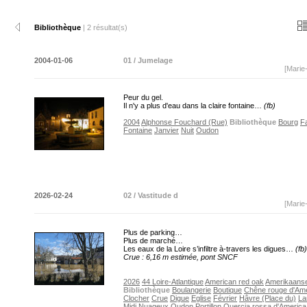
Bibliothèque
| 2 résultat(s)
2004-01-06
01 / Jumelage
[Marie
Peur du gel.
Il n'y a plus d'eau dans la claire fontaine…
(fb)
2004
Alphonse Fouchard (Rue)
Bibliothèque
Bourg
F
Fontaine
Janvier
Nuit
Oudon
2026-02-24
02 / Vastitude d
[Marie
Plus de parking…
Plus de marché…
Les eaux de la Loire s’infiltre à-travers les digues…
(fb)
Crue : 6,16 m estimée, pont SNCF
2026
44 Loire-Atlantique
American red oak
Amerikaanse
Bibliothèque
Boulangerie
Boutique
Chêne rouge d'Am
Clocher
Crue
Digue
Eglise
Février
Hâvre (Place du)
La
Midi
Nuageux
Oudon
Portillon
Quercia rossa d'America