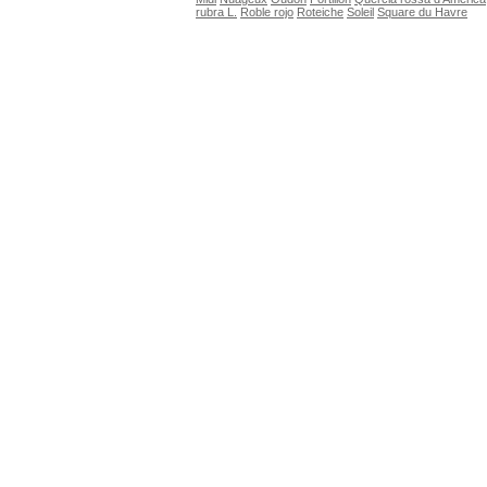
rubra L.
Roble rojo
Roteiche
Soleil
Square du Havre