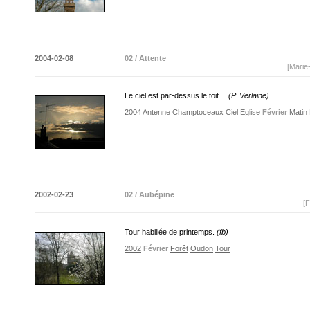
2004-02-08
02 / Attente
[Marie
Le ciel est par-dessus le toit…
(P. Verlaine)
2004
Antenne
Champtoceaux
Ciel
Eglise
Février
Matin
2002-02-23
02 / Aubépine
[F
Tour habillée de printemps.
(fb)
2002
Février
Forêt
Oudon
Tour