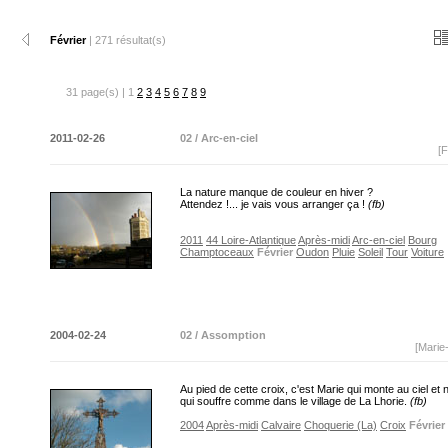
Février
| 271 résultat(s)
31 page(s) | 1
2
3
4
5
6
7
8
9
2011-02-26
02 / Arc-en-ciel
[F
La nature manque de couleur en hiver ?
Attendez !... je vais vous arranger ça !
(fb)
2011
44 Loire-Atlantique
Après-midi
Arc-en-ciel
Bourg
Champtoceaux
Février
Oudon
Pluie
Soleil
Tour
Voiture
2004-02-24
02 / Assomption
[Marie
Au pied de cette croix, c'est Marie qui monte au ciel et
qui souffre comme dans le village de La Lhorie.
(fb)
2004
Après-midi
Calvaire
Choquerie (La)
Croix
Février