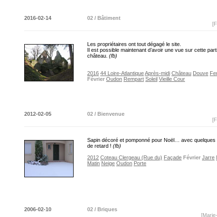
2016-02-14
02 / Bâtiment
[F
Les propriétaires ont tout dégagé le site.
Il est possible maintenant d’avoir une vue sur cette part
château.
(fb)
2016
44 Loire-Atlantique
Après-midi
Château
Douve
Fe
Février
Oudon
Rempart
Soleil
Vieille Cour
2012-02-05
02 / Bienvenue
[F
Sapin décoré et pomponné pour Noël… avec quelques
de retard !
(fb)
2012
Coteau Clergeau (Rue du)
Façade
Février
Jarre
Matin
Neige
Oudon
Porte
2006-02-10
02 / Briques
[Marie