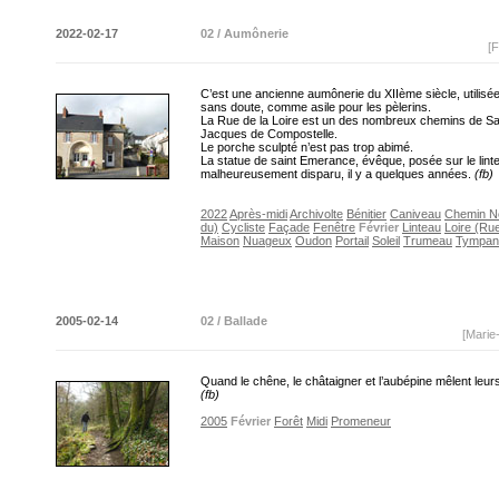
2022-02-17
02 / Aumônerie
[F
C’est une ancienne aumônerie du XIIème siècle, utilisée
sans doute, comme asile pour les pèlerins.
La Rue de la Loire est un des nombreux chemins de Sa
Jacques de Compostelle.
Le porche sculpté n’est pas trop abimé.
La statue de saint Emerance, évêque, posée sur le lint
malheureusement disparu, il y a quelques années.
(fb)
2022
Après-midi
Archivolte
Bénitier
Caniveau
Chemin N
du)
Cycliste
Façade
Fenêtre
Février
Linteau
Loire (Rue
Maison
Nuageux
Oudon
Portail
Soleil
Trumeau
Tympan
2005-02-14
02 / Ballade
[Marie
Quand le chêne, le châtaigner et l’aubépine mêlent leu
(fb)
2005
Février
Forêt
Midi
Promeneur