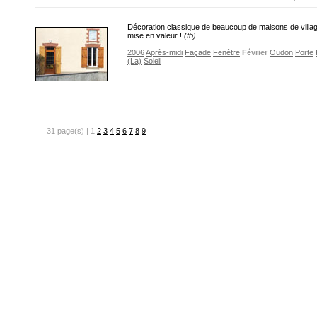
Décoration classique de beaucoup de maisons de villag
mise en valeur !
(fb)
2006
Après-midi
Façade
Fenêtre
Février
Oudon
Porte
(La)
Soleil
31 page(s) | 1
2
3
4
5
6
7
8
9