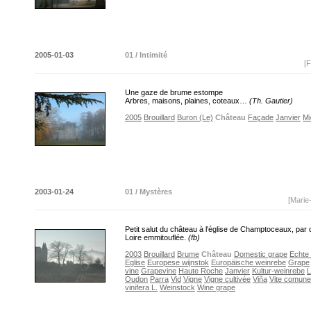
2005-01-03
01 / Intimité
[F
Une gaze de brume estompe
Arbres, maisons, plaines, coteaux…
(Th. Gautier)
2005
Brouillard
Buron (Le)
Château
Façade
Janvier
Mi
2003-01-24
01 / Mystères
[Marie
Petit salut du château à l'église de Champtoceaux, par
Loire emmitouflée.
(fb)
2003
Brouillard
Brume
Château
Domestic grape
Echte
Eglise
Europese wijnstok
Europäische weinrebe
Grape
vine
Grapevine
Haute Roche
Janvier
Kultur-weinrebe
L
Oudon
Parra
Vid
Vigne
Vigne cultivée
Viña
Vite comune
vinifera L.
Weinstock
Wine grape