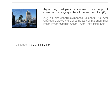
Aujourd’hui, à midi passé, je suis jalouse de ce noyer e
couverture de neige qui étincelle encore au soleil !
(fb)
2026
44 Loire-Atlantique
Alphonse Fouchard (Rue)
Arb
Château
Gelée
Givre
Guirlande
Janvier
Marcheur
Midi
Noyer
Noyer commun
Oudon
Piéton
Pont
Soleil
Tour
24 page(s) | 1
2
3
4
5
6
7
8
9