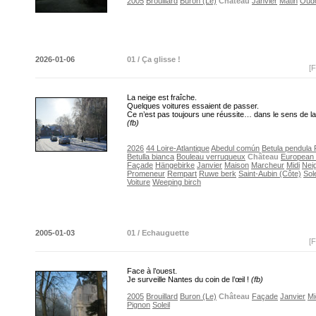
2005
Brouillard
Buron (Le)
Château
Janvier
Matin
Oud
2026-01-06
01 / Ça glisse !
[F
La neige est fraîche.
Quelques voitures essaient de passer.
Ce n’est pas toujours une réussite… dans le sens de 
(fb)
2026
44 Loire-Atlantique
Abedul común
Betula pendula 
Betulla bianca
Bouleau verruqueux
Château
European 
Façade
Hängebirke
Janvier
Maison
Marcheur
Midi
Nei
Promeneur
Rempart
Ruwe berk
Saint-Aubin (Côte)
Sole
Voiture
Weeping birch
2005-01-03
01 / Echauguette
[F
Face à l’ouest.
Je surveille Nantes du coin de l’œil !
(fb)
2005
Brouillard
Buron (Le)
Château
Façade
Janvier
Mi
Pignon
Soleil