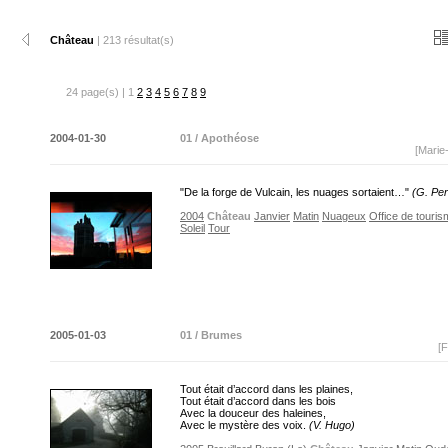
Château
| 213 résultat(s)
24 page(s) | 1
2
3
4
5
6
7
8
9
2004-01-30
01 / Apothéose
[Marie
"De la forge de Vulcain, les nuages sortaient…"
(G. Perf
2004
Château
Janvier
Matin
Nuageux
Office de touri
Soleil
Tour
2005-01-03
01 / Brumes
[F
Tout était d’accord dans les plaines,
Tout était d’accord dans les bois
Avec la douceur des haleines,
Avec le mystère des voix.
(V. Hugo)