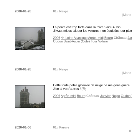
2006-01-28
01 / Neige
[Marie
La pente est trop forte dans la Côte Saint-Aubin.
.Il vaut mieux laisser les voitures non équipées sur p
2006
44 Loire-Atlantique
Après-midi
Bourg
Château
Ja
Oudon
Saint-Aubin (Côte)
Tour
Voiture
2006-01-28
01 / Neige
[Marie
Cette toute petite giboulée de neige ne me gène guère.
J’en ai vu d’autres !
(fb)
2006
Après-midi
Bourg
Château
Janvier
Neige
Oudon
2026-01-06
01 / Parure
[F