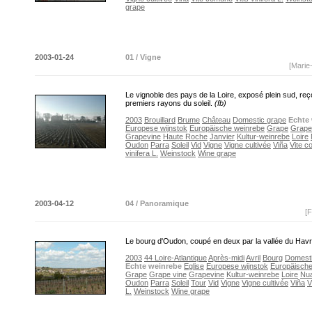
grape
2003-01-24
01 / Vigne
[Marie
Le vignoble des pays de la Loire, exposé plein sud, reço
premiers rayons du soleil.
(fb)
2003
Brouillard
Brume
Château
Domestic grape
Echte
Europese wijnstok
Europäische weinrebe
Grape
Grape
Grapevine
Haute Roche
Janvier
Kultur-weinrebe
Loire
Oudon
Parra
Soleil
Vid
Vigne
Vigne cultivée
Viña
Vite 
vinifera L.
Weinstock
Wine grape
2003-04-12
04 / Panoramique
[F
Le bourg d'Oudon, coupé en deux par la vallée du Hav
2003
44 Loire-Atlantique
Après-midi
Avril
Bourg
Domesti
Echte weinrebe
Eglise
Europese wijnstok
Europäische
Grape
Grape vine
Grapevine
Kultur-weinrebe
Loire
Nu
Oudon
Parra
Soleil
Tour
Vid
Vigne
Vigne cultivée
Viña
V
L.
Weinstock
Wine grape