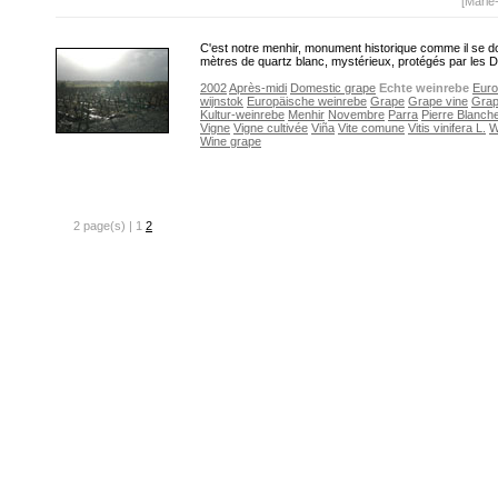
[Marie
C'est notre menhir, monument historique comme il se do
mètres de quartz blanc, mystérieux, protégés par les 
2002
Après-midi
Domestic grape
Echte weinrebe
Eur
wijnstok
Europäische weinrebe
Grape
Grape vine
Grap
Kultur-weinrebe
Menhir
Novembre
Parra
Pierre Blanch
Vigne
Vigne cultivée
Viña
Vite comune
Vitis vinifera L.
W
Wine grape
2 page(s) | 1
2