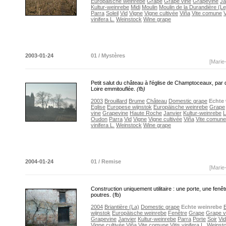
Europäische weinrebe
Grape
Grape vine
Grapevine
Ja
Kultur-weinrebe
Midi
Moulin
Moulin de la Durandière (Le
Parra
Soleil
Vid
Vigne
Vigne cultivée
Viña
Vite comune
V
vinifera L.
Weinstock
Wine grape
2003-01-24
01 / Mystères
[Marie
Petit salut du château à l'église de Champtoceaux, par
Loire emmitouflée.
(fb)
2003
Brouillard
Brume
Château
Domestic grape
Echte
Eglise
Europese wijnstok
Europäische weinrebe
Grape
vine
Grapevine
Haute Roche
Janvier
Kultur-weinrebe
L
Oudon
Parra
Vid
Vigne
Vigne cultivée
Viña
Vite comune
vinifera L.
Weinstock
Wine grape
2004-01-24
01 / Remise
[Marie
Construction uniquement utilitaire : une porte, une fenêt
poutres. (fb)
2004
Briantière (La)
Domestic grape
Echte weinrebe
wijnstok
Europäische weinrebe
Fenêtre
Grape
Grape v
Grapevine
Janvier
Kultur-weinrebe
Parra
Porte
Soir
Vid
Vigne cultivée
Viña
Vite comune
Vitis vinifera L.
Weinst