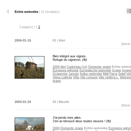
Echte weinrebe
| 11 résultat(s)
2 page(s) | 1
2
2004-01-15
01 / Abri
[Marie
Bien intégré aux vignes.
Refuge du vigneron.
(fb)
2004
Abri
Cadoreau (Le)
Domestic grape
Echte weinr
Europese wijnstok
Europäische weinrebe
Grape
Grape
Grapevine
Janvier
Kultur-weinrebe
Midi
Parra
Soleil
Vid
Vigne cultivée
Viña
Vite comune
Vitis vinifera L.
Weinst
grape
2004-01-24
01 / Moulin
[Marie
J'ai perdu mes ailes.
J'en ai retrouvé deux toutes neuves !
(fb)
2004
Domestic grape
Echte weinrebe
Europese wijns