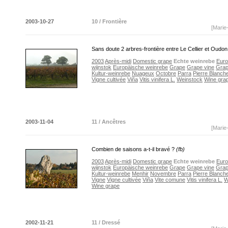
2003-10-27
10 / Frontière
[Marie
Sans doute 2 arbres-frontière entre Le Cellier et Oudo
2003
Après-midi
Domestic grape
Echte weinrebe
Eur
wijnstok
Europäische weinrebe
Grape
Grape vine
Grap
Kultur-weinrebe
Nuageux
Octobre
Parra
Pierre Blanch
Vigne cultivée
Viña
Vitis vinifera L.
Weinstock
Wine gra
2003-11-04
11 / Ancêtres
[Marie
Combien de saisons a-t-il bravé ?
(fb)
2003
Après-midi
Domestic grape
Echte weinrebe
Eur
wijnstok
Europäische weinrebe
Grape
Grape vine
Grap
Kultur-weinrebe
Menhir
Novembre
Parra
Pierre Blanch
Vigne
Vigne cultivée
Viña
Vite comune
Vitis vinifera L.
W
Wine grape
2002-11-21
11 / Dressé