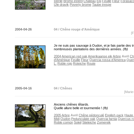
stérile
Bromo esteril
Château
Epi
Feuille
Fleur
Forasacc
IJle dravik
Poverty brome
Taube trespe
2004-04-26
04 / Chêne rouge d’Amérique
[F
Je ne suis pas sauvage à Oudon, et je fais partie des t
nombreuses plantations des dernières années.
(fb)
2004
American red oak
Amerikaanse eik
Arbre
Avril
Ch
d'Amérique
Feuille
Fleur
Quercia rossa d'America
Quer
L.
Roble rojo
Roteiche
Route
2005-04-16
04 / Chênes
[Marie
Anciens chênes têtards.
Quelle allure belle et tourmentée !
(fb)
2005
Arbre
Avril
Chêne pédonculé
English oack
Haute
Midi
Oudon
Pedunculate oak
Quercia farnia
Quercus ro
Roble común
Soleil
Stieleiche
Zomereik