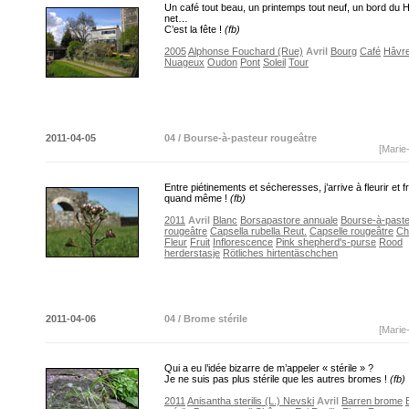
Un café tout beau, un printemps tout neuf, un bord du 
net…
C’est la fête !
(fb)
2005
Alphonse Fouchard (Rue)
Avril
Bourg
Café
Hâvre
Nuageux
Oudon
Pont
Soleil
Tour
2011-04-05
04 / Bourse-à-pasteur rougeâtre
[Marie
Entre piétinements et sécheresses, j’arrive à fleurir et fr
quand même !
(fb)
2011
Avril
Blanc
Borsapastore annuale
Bourse-à-past
rougeâtre
Capsella rubella Reut.
Capselle rougeâtre
Ch
Fleur
Fruit
Inflorescence
Pink shepherd's-purse
Rood
herderstasje
Rötliches hirtentäschchen
2011-04-06
04 / Brome stérile
[Marie
Qui a eu l’idée bizarre de m’appeler « stérile » ?
Je ne suis pas plus stérile que les autres bromes !
(fb)
2011
Anisantha sterilis (L.) Nevski
Avril
Barren brome