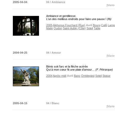
2005-04-04
04 / Ambiance
[Marie
Ambiance et gentillesse.
L'un des meilleus endroits pour faire une pause !
(fb)
2005
Alphonse Fouchard (Rue)
Avril
Bourg
Café
Lamp
Matin
Oudon
Saint-Aubin (Côte)
Soleil
Table
2004-04-25
04 / Amour
[Marie
Bénis soit l'arc et la flèche acérée
Qui à mon cœur fit une plaie d'amour…
(F. Pétrarque)
2004
Après-midi
Avril
Banc
Omblepied
Soleil
Statue
2005-04-15
04 / Blanc
[Marie