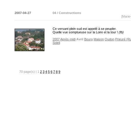
2007-04-27
04 / Constructions
[Marie
Ce versant plein sud est appelé à se peupler.
Quelle vue somptueuse sur la Loire et la tour !
(fb)
2007
Après-midi
Avril
Bourg
Maison
Oudon
Prieuré (R
Soleil
70 page(s) | 1
2
3
4
5
6
7
8
9