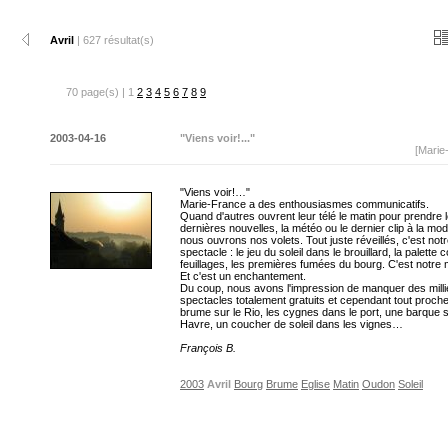
Avril
| 627 résultat(s)
70 page(s) | 1
2
3
4
5
6
7
8
9
2003-04-16
"Viens voir!..."
[Marie
"Viens voir!…"
Marie-France a des enthousiasmes communicatifs.
Quand d'autres ouvrent leur télé le matin pour prendre 
dernières nouvelles, la météo ou le dernier clip à la mo
nous ouvrons nos volets. Tout juste réveillés, c'est not
spectacle : le jeu du soleil dans le brouillard, la palette 
feuillages, les premières fumées du bourg. C'est notr
Et c'est un enchantement.
Du coup, nous avons l'impression de manquer des milli
spectacles totalement gratuits et cependant tout proche
brume sur le Rio, les cygnes dans le port, une barque s
Havre, un coucher de soleil dans les vignes…
François B.
2003
Avril
Bourg
Brume
Eglise
Matin
Oudon
Soleil