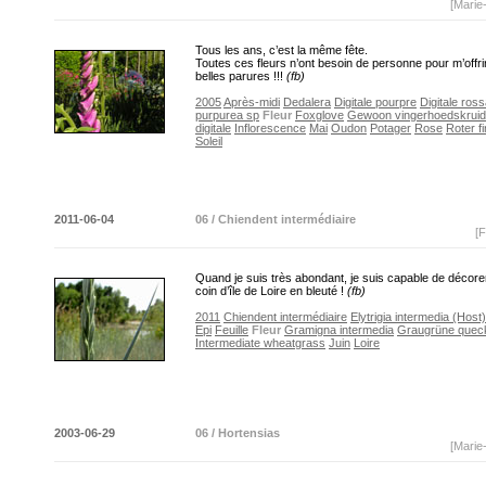
[Marie
Tous les ans, c’est la même fête.
Toutes ces fleurs n’ont besoin de personne pour m’offrir
belles parures !!!
(fb)
2005
Après-midi
Dedalera
Digitale pourpre
Digitale ros
purpurea sp
Fleur
Foxglove
Gewoon vingerhoedskruid
digitale
Inflorescence
Mai
Oudon
Potager
Rose
Roter f
Soleil
2011-06-04
06 / Chiendent intermédiaire
[F
Quand je suis très abondant, je suis capable de décore
coin d’île de Loire en bleuté !
(fb)
2011
Chiendent intermédiaire
Elytrigia intermedia (Host
Epi
Feuille
Fleur
Gramigna intermedia
Graugrüne quec
Intermediate wheatgrass
Juin
Loire
2003-06-29
06 / Hortensias
[Marie