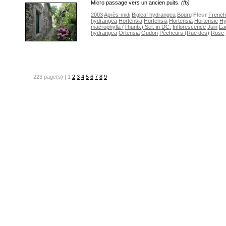
Micro passage vers un ancien puits.
(fb)
2003
Après-midi
Bigleaf hydrangea
Bourg
Fleur
French
hydrangea
Hortensia
Hortensia
Hortensia
Hortensie
Hy
macrophylla (Thunb.) Ser. in DC.
Inflorescence
Juin
La
hydrangea
Ortensia
Oudon
Pêcheurs (Rue des)
Rose
223 page(s) | 1
2
3
4
5
6
7
8
9