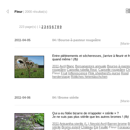
Fleur
| 2000 résultat(s)
223 page(s) | 1
2
3
4
5
6
7
8
9
2011-04-05
04 / Bourse-à-pasteur rougeâtre
[Marie
Entre piétinements et sécheresses, j’arrive à fleurir et fr
quand même !
(fb)
2011
Avril
Blanc
Borsapastore annuale
Bourse-à-paste
rougeâtre
Capsella rubella Reut.
Capselle rougeâtre
Ch
Fleur
Fruit
Inflorescence
Pink shepherd's-purse
Rood
herderstasje
Rötliches hirtentäschchen
2011-04-06
04 / Brome stérile
[Marie
Qui a eu l’idée bizarre de m’appeler « stérile » ?
Je ne suis pas plus stérile que les autres bromes !
(fb)
2011
Anisantha sterilis (L.) Nevski
Avril
Barren brome
B
stérile
Bromo esteril
Château
Epi
Feuille
Fleur
Forasac