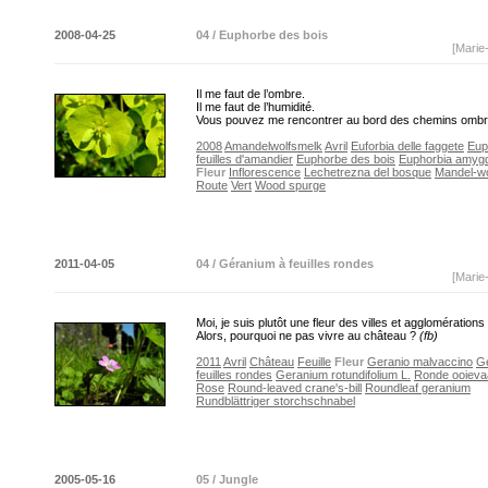
2008-04-25
04 / Euphorbe des bois
[Marie
Il me faut de l’ombre.
Il me faut de l’humidité.
Vous pouvez me rencontrer au bord des chemins omb
2008
Amandelwolfsmelk
Avril
Euforbia delle faggete
Eup
feuilles d'amandier
Euphorbe des bois
Euphorbia amygd
Fleur
Inflorescence
Lechetrezna del bosque
Mandel-wo
Route
Vert
Wood spurge
2011-04-05
04 / Géranium à feuilles rondes
[Marie
Moi, je suis plutôt une fleur des villes et agglomérations 
Alors, pourquoi ne pas vivre au château ?
(fb)
2011
Avril
Château
Feuille
Fleur
Geranio malvaccino
G
feuilles rondes
Geranium rotundifolium L.
Ronde ooieva
Rose
Round-leaved crane's-bill
Roundleaf geranium
Rundblättriger storchschnabel
2005-05-16
05 / Jungle