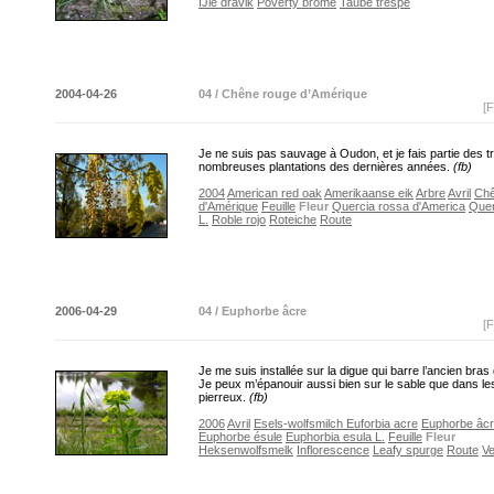
IJle dravik
Poverty brome
Taube trespe
2004-04-26
04 / Chêne rouge d’Amérique
[F
Je ne suis pas sauvage à Oudon, et je fais partie des t
nombreuses plantations des dernières années.
(fb)
2004
American red oak
Amerikaanse eik
Arbre
Avril
Chê
d'Amérique
Feuille
Fleur
Quercia rossa d'America
Quer
L.
Roble rojo
Roteiche
Route
2006-04-29
04 / Euphorbe âcre
[F
Je me suis installée sur la digue qui barre l’ancien bras 
Je peux m’épanouir aussi bien sur le sable que dans les
pierreux.
(fb)
2006
Avril
Esels-wolfsmilch
Euforbia acre
Euphorbe âc
Euphorbe ésule
Euphorbia esula L.
Feuille
Fleur
Heksenwolfsmelk
Inflorescence
Leafy spurge
Route
Ve