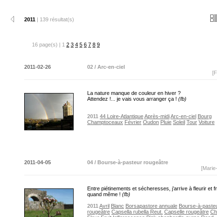
2011
| 139 résultat(s)
16 page(s) | 1
2
3
4
5
6
7
8
9
2011-02-26
02 / Arc-en-ciel
[F
La nature manque de couleur en hiver ?
Attendez !... je vais vous arranger ça !
(fb)
2011
44 Loire-Atlantique
Après-midi
Arc-en-ciel
Bourg
Champtoceaux
Février
Oudon
Pluie
Soleil
Tour
Voiture
2011-04-05
04 / Bourse-à-pasteur rougeâtre
[Marie
Entre piétinements et sécheresses, j’arrive à fleurir et fr
quand même !
(fb)
2011
Avril
Blanc
Borsapastore annuale
Bourse-à-paste
rougeâtre
Capsella rubella Reut.
Capselle rougeâtre
Ch