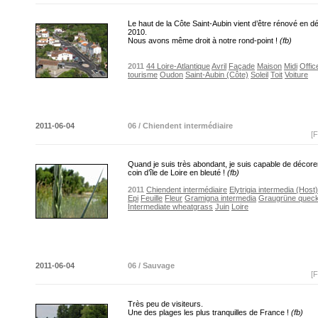
Le haut de la Côte Saint-Aubin vient d’être rénové en 
2010.
Nous avons même droit à notre rond-point !
(fb)
2011
44 Loire-Atlantique
Avril
Façade
Maison
Midi
Offic
tourisme
Oudon
Saint-Aubin (Côte)
Soleil
Toit
Voiture
2011-06-04
06 / Chiendent intermédiaire
[F
Quand je suis très abondant, je suis capable de décore
coin d’île de Loire en bleuté !
(fb)
2011
Chiendent intermédiaire
Elytrigia intermedia (Host
Epi
Feuille
Fleur
Gramigna intermedia
Graugrüne quec
Intermediate wheatgrass
Juin
Loire
2011-06-04
06 / Sauvage
[F
Très peu de visiteurs.
Une des plages les plus tranquilles de France !
(fb)