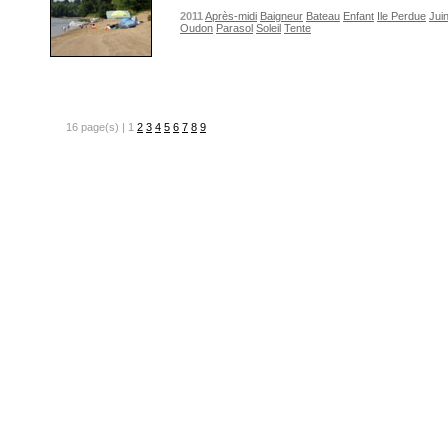
2011
Après-midi
Baigneur
Bateau
Enfant
Ile Perdue
Jui
Oudon
Parasol
Soleil
Tente
16 page(s) | 1
2
3
4
5
6
7
8
9