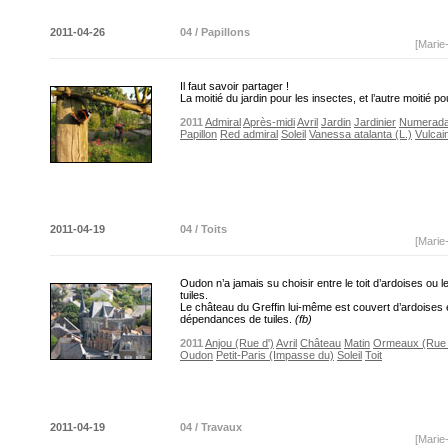
2011-04-26
04 / Papillons
[Marie
Il faut savoir partager !
La moitié du jardin pour les insectes, et l’autre moitié p
2011
Admiral
Après-midi
Avril
Jardin
Jardinier
Numerad
Papillon
Red admiral
Soleil
Vanessa atalanta (L.)
Vulcai
2011-04-19
04 / Toits
[Marie
Oudon n’a jamais su choisir entre le toit d’ardoises ou le
tuiles.
Le château du Greffin lui-même est couvert d’ardoises 
dépendances de tuiles.
(fb)
2011
Anjou (Rue d')
Avril
Château
Matin
Ormeaux (Rue 
Oudon
Petit-Paris (Impasse du)
Soleil
Toit
2011-04-19
04 / Travaux
[Marie