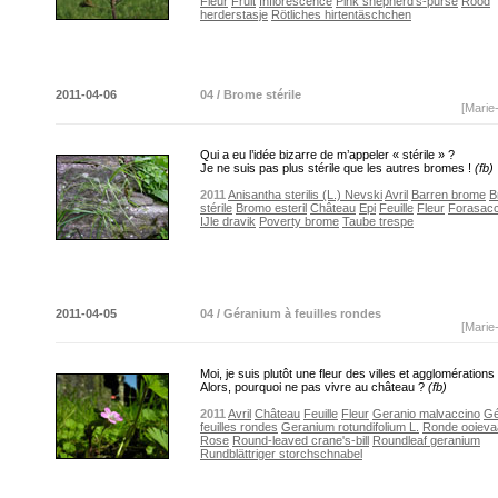
Fleur
Fruit
Inflorescence
Pink shepherd's-purse
Rood
herderstasje
Rötliches hirtentäschchen
2011-04-06
04 / Brome stérile
[Marie
Qui a eu l’idée bizarre de m’appeler « stérile » ?
Je ne suis pas plus stérile que les autres bromes !
(fb)
2011
Anisantha sterilis (L.) Nevski
Avril
Barren brome
B
stérile
Bromo esteril
Château
Epi
Feuille
Fleur
Forasacc
IJle dravik
Poverty brome
Taube trespe
2011-04-05
04 / Géranium à feuilles rondes
[Marie
Moi, je suis plutôt une fleur des villes et agglomérations 
Alors, pourquoi ne pas vivre au château ?
(fb)
2011
Avril
Château
Feuille
Fleur
Geranio malvaccino
Gé
feuilles rondes
Geranium rotundifolium L.
Ronde ooieva
Rose
Round-leaved crane's-bill
Roundleaf geranium
Rundblättriger storchschnabel