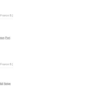
-France B.]
nton
Port
-France B.]
idi
Neige