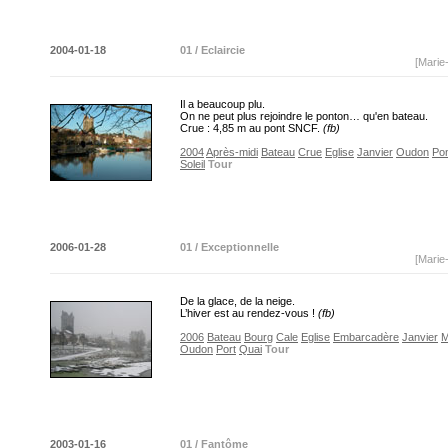
2004-01-18
01 / Eclaircie
[Marie
Il a beaucoup plu.
On ne peut plus rejoindre le ponton… qu'en bateau.
Crue : 4,85 m au pont SNCF.
(fb)
2004
Après-midi
Bateau
Crue
Eglise
Janvier
Oudon
Po
Soleil
Tour
2006-01-28
01 / Exceptionnelle
[Marie
De la glace, de la neige.
L’hiver est au rendez-vous !
(fb)
2006
Bateau
Bourg
Cale
Eglise
Embarcadère
Janvier
M
Oudon
Port
Quai
Tour
2003-01-16
01 / Fantôme