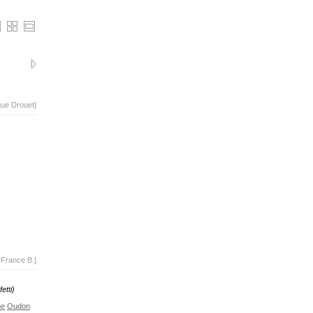
que Drouet]
-France B.]
etti)
me
Oudon