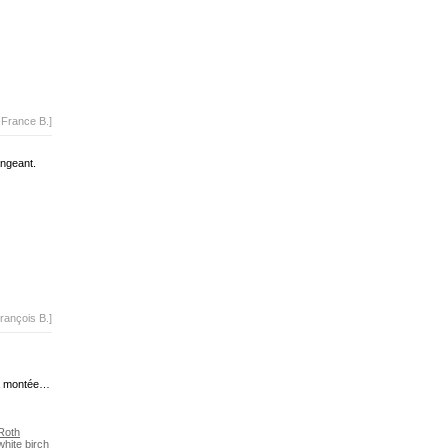
-France B.]
angeant.
rançois B.]
la montée…
Roth
hite birch