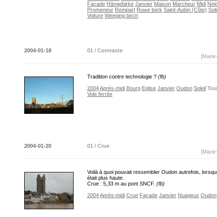
Façade
Hängebirke
Janvier
Maison
Marcheur
Midi
Nei
Promeneur
Rempart
Ruwe berk
Saint-Aubin (Côte)
Sole
Voiture
Weeping birch
2004-01-18
01 / Contraste
[Marie
Tradition contre technologie ?
(fb)
2004
Après-midi
Bourg
Eglise
Janvier
Oudon
Soleil
Tou
Voie ferrée
2004-01-20
01 / Crue
[Marie
Voilà à quoi pouvait ressembler Oudon autrefois, lorsque
était plus haute.
Crue : 5,33 m au pont SNCF.
(fb)
2004
Après-midi
Crue
Façade
Janvier
Nuageux
Oudon