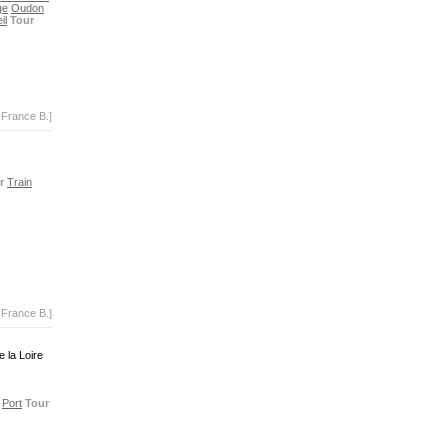
ge
Oudon
il
Tour
-France B.]
r
Train
-France B.]
 la Loire
Port
Tour