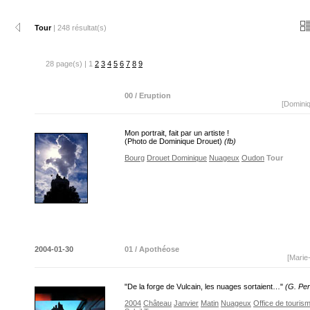
Tour
| 248 résultat(s)
28 page(s) | 1
2
3
4
5
6
7
8
9
00 / Eruption
[Domini
Mon portrait, fait par un artiste !
(Photo de Dominique Drouet)
(fb)
Bourg
Drouet Dominique
Nuageux
Oudon
Tour
2004-01-30
01 / Apothéose
[Marie
"De la forge de Vulcain, les nuages sortaient…"
(G. Perf
2004
Château
Janvier
Matin
Nuageux
Office de touris