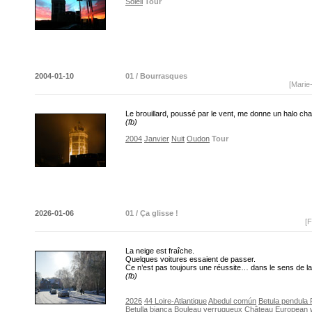
Soleil
Tour
2004-01-10
01 / Bourrasques
[Marie
Le brouillard, poussé par le vent, me donne un halo ch
(fb)
2004
Janvier
Nuit
Oudon
Tour
2026-01-06
01 / Ça glisse !
[F
La neige est fraîche.
Quelques voitures essaient de passer.
Ce n’est pas toujours une réussite… dans le sens de 
(fb)
2026
44 Loire-Atlantique
Abedul común
Betula pendula 
Betulla bianca
Bouleau verruqueux
Château
European w