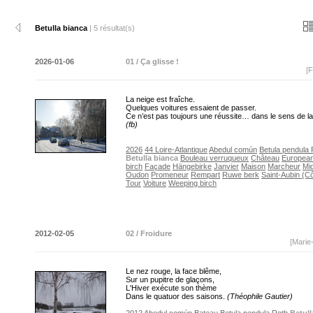
Betulla bianca
| 5 résultat(s)
2026-01-06
01 / Ça glisse !
[F
La neige est fraîche.
Quelques voitures essaient de passer.
Ce n’est pas toujours une réussite… dans le sens de 
(fb)
2026
44 Loire-Atlantique
Abedul común
Betula pendula 
Betulla bianca
Bouleau verruqueux
Château
European
birch
Façade
Hängebirke
Janvier
Maison
Marcheur
Mid
Oudon
Promeneur
Rempart
Ruwe berk
Saint-Aubin (C
Tour
Voiture
Weeping birch
2012-02-05
02 / Froidure
[Marie
Le nez rouge, la face blême,
Sur un pupitre de glaçons,
L'Hiver exécute son thème
Dans le quatuor des saisons.
(Théophile Gautier)