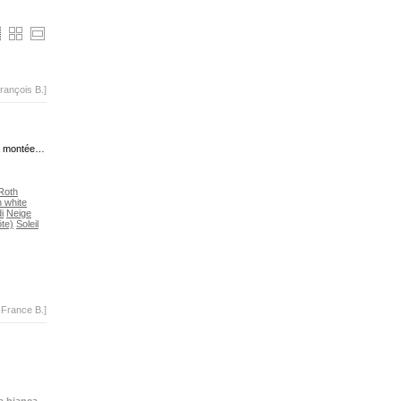
rançois B.]
la montée…
Roth
 white
i
Neige
ôte)
Soleil
-France B.]