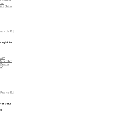
a bianca
ère
Midi
Neige
rançois B.]
nregistrée
Roth
Décembre
Maison
te)
-France B.]
rer cette
de