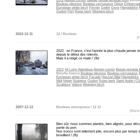
2012
Abedul común
Bateau
Betula pendula Roth
Betull
Bouleau pleureur
Bouleau verruqueux
Digue
Embarcad
European white birch
Février
Gelée
Givre
Hängebirke
Oudon
Port
Ruwe berk
Weeping birch
2022-12-11
12 / Bouleau
[F
2022 : en France, c’est l'année la plus chaude jamais e
depuis le début des relevés.
Mais il a neigé ce matin !
(fb)
2022
44 Loire-Atlantique
Abedul común
Betula pendula 
Betulla bianca
Bouleau pleureur
Bouleau verruqueux
European white birch
Façade
Hassan Bilal
Hängebirke
Midi
Neige
Nuageux
Oudon
Ruwe berk
Saint-Aubin (Cô
Sculpture
Voiture
Weeping birch
2007-12-12
Bouleau verruqueux / 12 12
[Marie
Bien sûr, nous sommes plantés, bien alignés, pour déco
partie du port.
Nos troncs sont tellement jolis, encore plus par temps 
brouillard !
(fb)