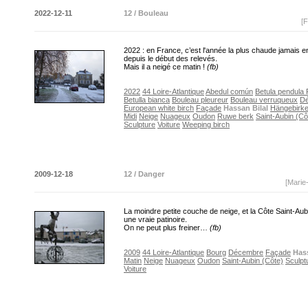
2022-12-11
12 / Bouleau
[F
2022 : en France, c’est l'année la plus chaude jamais e
depuis le début des relevés.
Mais il a neigé ce matin !
(fb)
2022
44 Loire-Atlantique
Abedul común
Betula pendula 
Betulla bianca
Bouleau pleureur
Bouleau verruqueux
D
European white birch
Façade
Hassan Bilal
Hängebirk
Midi
Neige
Nuageux
Oudon
Ruwe berk
Saint-Aubin (Cô
Sculpture
Voiture
Weeping birch
2009-12-18
12 / Danger
[Marie
La moindre petite couche de neige, et la Côte Saint-Aub
une vraie patinoire.
On ne peut plus freiner…
(fb)
2009
44 Loire-Atlantique
Bourg
Décembre
Façade
Hass
Matin
Neige
Nuageux
Oudon
Saint-Aubin (Côte)
Sculpt
Voiture