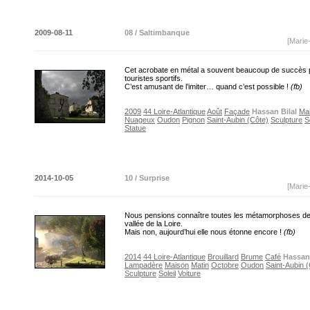
2009-08-11
08 / Saltimbanque
[Marie
Cet acrobate en métal a souvent beaucoup de succès 
touristes sportifs.
C’est amusant de l’imiter… quand c’est possible !
(fb)
2009
44 Loire-Atlantique
Août
Façade
Hassan Bilal
Ma
Nuageux
Oudon
Pignon
Saint-Aubin (Côte)
Sculpture
S
Statue
2014-10-05
10 / Surprise
[Marie
Nous pensions connaître toutes les métamorphoses de
vallée de la Loire.
Mais non, aujourd’hui elle nous étonne encore !
(fb)
2014
44 Loire-Atlantique
Brouillard
Brume
Café
Hassan 
Lampadère
Maison
Matin
Octobre
Oudon
Saint-Aubin 
Sculpture
Soleil
Voiture