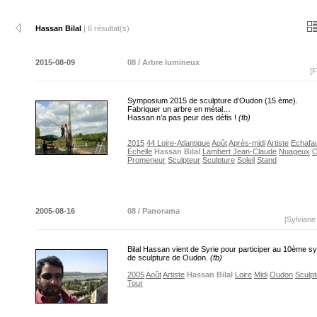
Hassan Bilal
| 6 résultat(s)
2015-08-09
08 / Arbre lumineux
[F
Symposium 2015 de sculpture d’Oudon (15 ème).
Fabriquer un arbre en métal…
Hassan n’a pas peur des défis !
(fb)
2015
44 Loire-Atlantique
Août
Après-midi
Artiste
Echafa
Echelle
Hassan Bilal
Lambert Jean-Claude
Nuageux
O
Promeneur
Sculpteur
Sculpture
Soleil
Stand
2005-08-16
08 / Panorama
[Sylvian
Bilal Hassan vient de Syrie pour participer au 10ème 
de sculpture de Oudon.
(fb)
2005
Août
Artiste
Hassan Bilal
Loire
Midi
Oudon
Sculpt
Tour