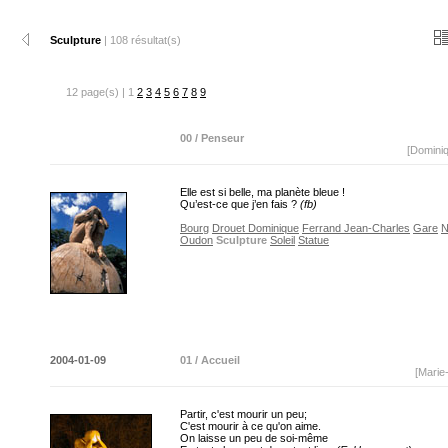
Sculpture
| 108 résultat(s)
12 page(s) | 1
2
3
4
5
6
7
8
9
00 / Penseur
[Domini
Elle est si belle, ma planète bleue !
Qu’est-ce que j’en fais ?
(fb)
Bourg
Drouet Dominique
Ferrand Jean-Charles
Gare
N
Oudon
Sculpture
Soleil
Statue
2004-01-09
01 / Accueil
[Marie
Partir, c'est mourir un peu;
C'est mourir à ce qu'on aime.
On laisse un peu de soi-même