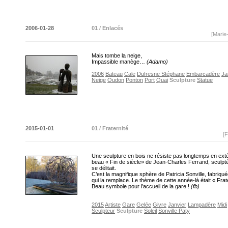
2006-01-28
01 / Enlacés
[Marie
Mais tombe la neige,
Impassible manège…
(Adamo)
2006
Bateau
Cale
Dufresne Stéphane
Embarcadère
Ja
Neige
Oudon
Ponton
Port
Quai
Sculpture
Statue
2015-01-01
01 / Fraternité
[F
Une sculpture en bois ne résiste pas longtemps en extér
beau « Fin de siècle» de Jean-Charles Ferrand, sculpt
se délitait.
C’est la magnifique sphère de Patricia Sonville, fabriqu
qui la remplace. Le thème de cette année-là était « Frate
Beau symbole pour l’accueil de la gare !
(fb)
2015
Artiste
Gare
Gelée
Givre
Janvier
Lampadère
Midi
Sculpteur
Sculpture
Soleil
Sonville Paty