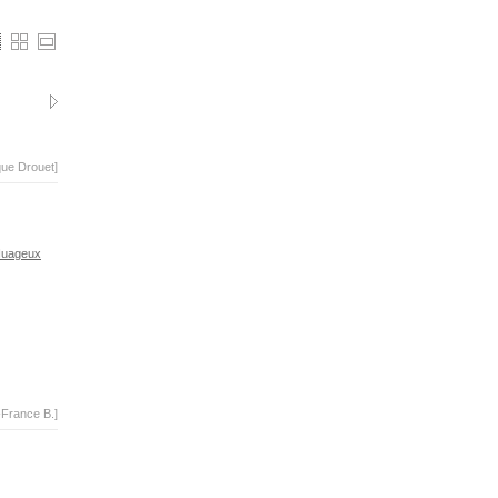
que Drouet]
uageux
-France B.]