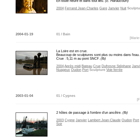
En toute heure et dans tout lieu.
(E. Haraucourt)
2004
Ferrand Jean-Charles
Gare
Janvier
Nuit
Sculptu
2004-01-19
01 / Bain
[Marie
La Loire est en crue.
Beaucoup de sculptures sont plus ou moins dans l'eau.
Crue : 5,11 m au pont SNCF.
(fb)
2004
Après-midi
Bateau
Crue
Dufresne Stéphane
Janvi
Nuageux
Oudon
Port
Sculpture
Voie ferrée
2003-01-04
01 / Cygnes
[F
2 hôtes de passage à l’ombre d’un ancêtre.
(fb)
2003
Cygne
Janvier
Lambert Jean-Claude
Oudon
Port
Soir