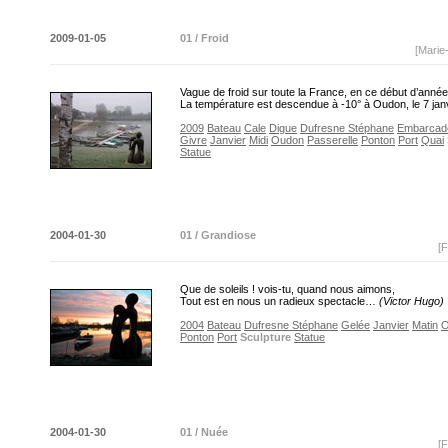
2009-01-05
01 / Froid
[Marie
Vague de froid sur toute la France, en ce début d’anné
La température est descendue à -10° à Oudon, le 7 jan
2009
Bateau
Cale
Digue
Dufresne Stéphane
Embarcad
Givre
Janvier
Midi
Oudon
Passerelle
Ponton
Port
Quai
Statue
2004-01-30
01 / Grandiose
[F
Que de soleils ! vois-tu, quand nous aimons,
Tout est en nous un radieux spectacle…
(Victor Hugo)
2004
Bateau
Dufresne Stéphane
Gelée
Janvier
Matin
O
Ponton
Port
Sculpture
Statue
2004-01-30
01 / Nuée
[F