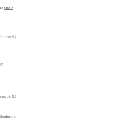
re
Statue
-France B.]
er
rançois B.]
Sculpture