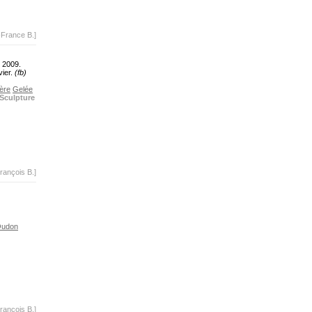
-France B.]
e 2009.
vier.
(fb)
ère
Gelée
Sculpture
rançois B.]
udon
rançois B.]