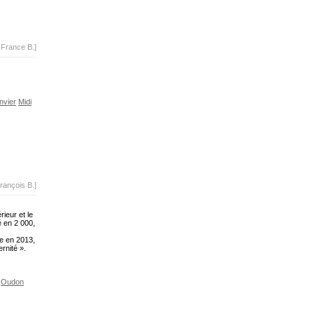
-France B.]
nvier
Midi
rançois B.]
ieur et le
é en 2 000,
ée en 2013,
rnité ».
Oudon