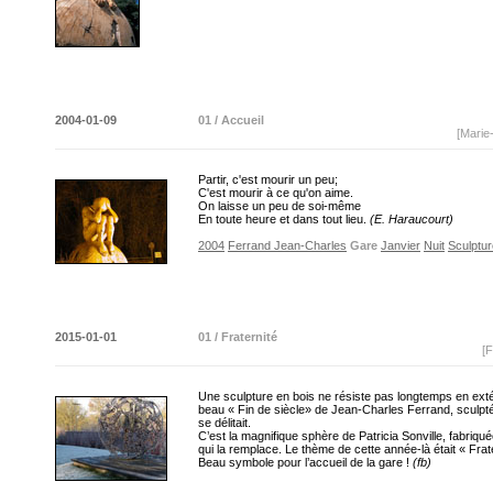
2004-01-09
01 / Accueil
[Marie
Partir, c'est mourir un peu;
C'est mourir à ce qu'on aime.
On laisse un peu de soi-même
En toute heure et dans tout lieu.
(E. Haraucourt)
2004
Ferrand Jean-Charles
Gare
Janvier
Nuit
Sculptur
2015-01-01
01 / Fraternité
[F
Une sculpture en bois ne résiste pas longtemps en extér
beau « Fin de siècle» de Jean-Charles Ferrand, sculpt
se délitait.
C’est la magnifique sphère de Patricia Sonville, fabriqu
qui la remplace. Le thème de cette année-là était « Frate
Beau symbole pour l’accueil de la gare !
(fb)