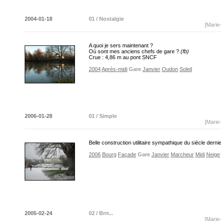
2004-01-18
01 / Nostalgie
[Marie
A quoi je sers maintenant ?
Où sont mes anciens chefs de gare ?
(fb)
Crue : 4,86 m au pont SNCF
2004
Après-midi
Gare
Janvier
Oudon
Soleil
2006-01-28
01 / Simple
[Marie
Belle construction utilitaire sympathique du siècle derni
2006
Bourg
Façade
Gare
Janvier
Marcheur
Midi
Neige
2005-02-24
02 / Brrr...
[Marie