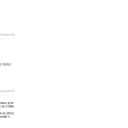
-France B.]
e
Statue
rançois B.]
ieur et le
é en 2 000,
ée en 2013,
rnité ».