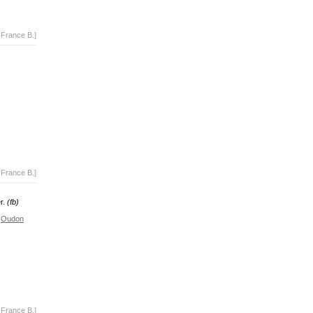
-France B.]
-France B.]
er.
(fb)
Oudon
-France B.]