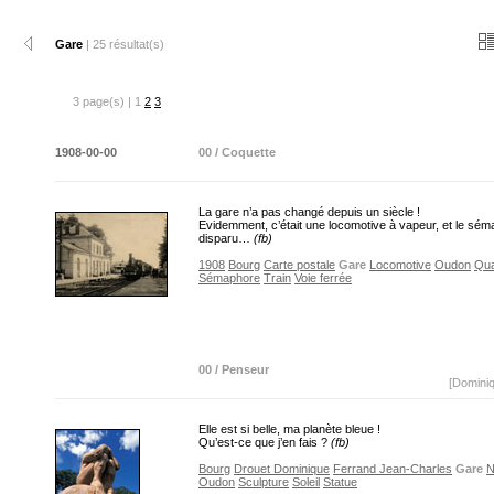
Gare
| 25 résultat(s)
3 page(s) | 1
2
3
1908-00-00
00 / Coquette
La gare n’a pas changé depuis un siècle !
Evidemment, c’était une locomotive à vapeur, et le sé
disparu…
(fb)
1908
Bourg
Carte postale
Gare
Locomotive
Oudon
Qua
Sémaphore
Train
Voie ferrée
00 / Penseur
[Domini
Elle est si belle, ma planète bleue !
Qu’est-ce que j’en fais ?
(fb)
Bourg
Drouet Dominique
Ferrand Jean-Charles
Gare
N
Oudon
Sculpture
Soleil
Statue