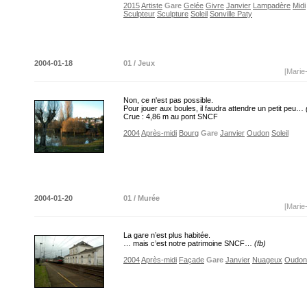
2015
Artiste
Gare
Gelée
Givre
Janvier
Lampadère
Midi
Sculpteur
Sculpture
Soleil
Sonville Paty
2004-01-18
01 / Jeux
[Marie
Non, ce n'est pas possible.
Pour jouer aux boules, il faudra attendre un petit peu…
Crue : 4,86 m au pont SNCF
2004
Après-midi
Bourg
Gare
Janvier
Oudon
Soleil
2004-01-20
01 / Murée
[Marie
La gare n’est plus habitée.
… mais c’est notre patrimoine SNCF…
(fb)
2004
Après-midi
Façade
Gare
Janvier
Nuageux
Oudon