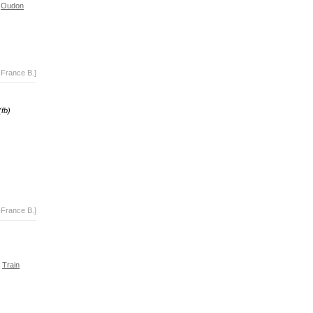
Oudon
-France B.]
(fb)
-France B.]
Train