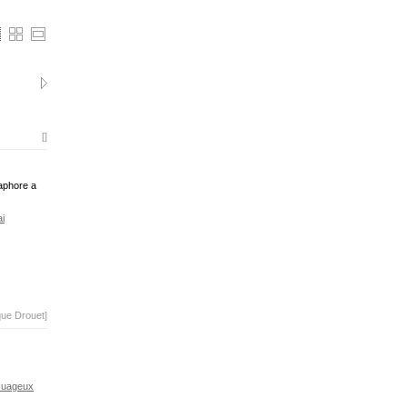
[]
maphore a
i
que Drouet]
uageux