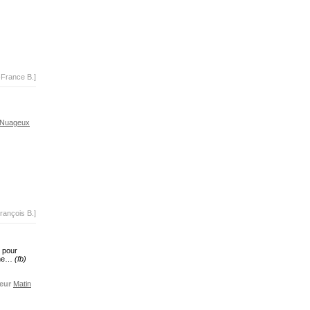
-France B.]
Nuageux
rançois B.]
, pour
omne…
(fb)
eur
Matin