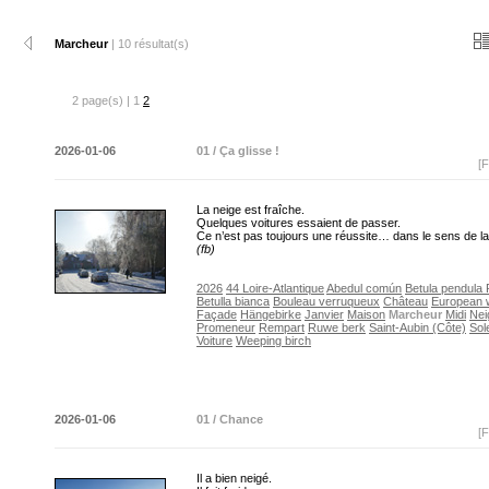
Marcheur
| 10 résultat(s)
2 page(s) | 1
2
2026-01-06
01 / Ça glisse !
[F
La neige est fraîche.
Quelques voitures essaient de passer.
Ce n’est pas toujours une réussite… dans le sens de 
(fb)
2026
44 Loire-Atlantique
Abedul común
Betula pendula 
Betulla bianca
Bouleau verruqueux
Château
European w
Façade
Hängebirke
Janvier
Maison
Marcheur
Midi
Nei
Promeneur
Rempart
Ruwe berk
Saint-Aubin (Côte)
Sole
Voiture
Weeping birch
2026-01-06
01 / Chance
[F
Il a bien neigé.