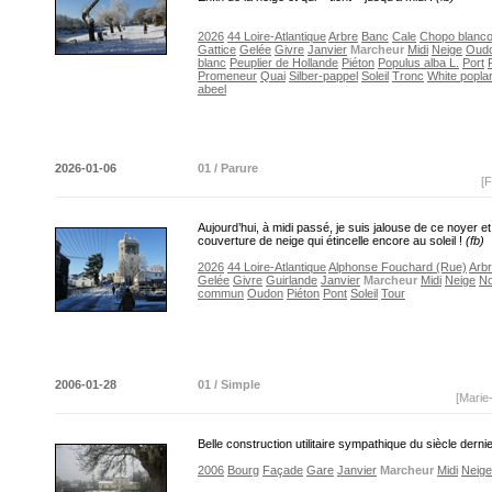
2026
44 Loire-Atlantique
Arbre
Banc
Cale
Chopo blanc
Gattice
Gelée
Givre
Janvier
Marcheur
Midi
Neige
Oud
blanc
Peuplier de Hollande
Piéton
Populus alba L.
Port
Promeneur
Quai
Silber-pappel
Soleil
Tronc
White popla
abeel
2026-01-06
01 / Parure
[F
Aujourd’hui, à midi passé, je suis jalouse de ce noyer e
couverture de neige qui étincelle encore au soleil !
(fb)
2026
44 Loire-Atlantique
Alphonse Fouchard (Rue)
Arb
Gelée
Givre
Guirlande
Janvier
Marcheur
Midi
Neige
No
commun
Oudon
Piéton
Pont
Soleil
Tour
2006-01-28
01 / Simple
[Marie
Belle construction utilitaire sympathique du siècle derni
2006
Bourg
Façade
Gare
Janvier
Marcheur
Midi
Neige