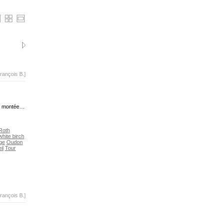
rançois B.]
la montée…
Roth
hite birch
ge
Oudon
il
Tour
rançois B.]