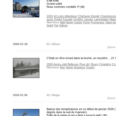
Il fait froid.
Grand soleil.
Nous sommes comblés !!!
(fb)
2026
44 Loire-Atlantique
Chaînage d'angle
Champtoce
assis
Enfant
Façade
Fenêtre
Janvier
Lampadaire
Mais
Marcheur
Midi
Neige
Oudon
Porte
Promeneur
Saint-Au
Soleil
Toit
Voiture
2006-01-28
01 / Décor
[Marie
C'était un rêve errant dans la brume, un mystère…
(V.
2006
Après-midi
Bellevue (Rue de)
Bourg
Cimetière
Cro
Marcheur
Mur
Neige
Nuageux
Oudon
2026-01-06
01 / Neige
[Marie
Baisse des températures en ce début de janvier 2026 (
degrés dans la nuit du 4 janvier).
Enfin de la neige et qui « tient » jusqu’à midi !
(fb)