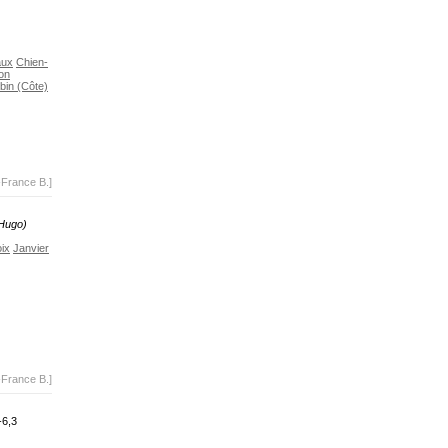
aux
Chien-
on
bin (Côte)
-France B.]
 Hugo)
ix
Janvier
-France B.]
-6,3