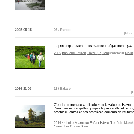
2005-05-15
05 / Rando
[Marie
Le printemps revient… les marcheurs également !
(fb)
2005
Bahuaud Emilien
Hâvre (Le)
Mai
Marcheur
Matin
2016-11-01
11 / Balade
[F
C’est la promenade « officielle » de la vallée du Havre.
Deux heures tranquilles, jusqu’à la passerelle, et retour
profiter du calme et des premières couleurs de l’aut
2016
44 Loire-Atlantique
Enfant
Hâvre (Le)
Julie
March
Novembre
Oudon
Soleil