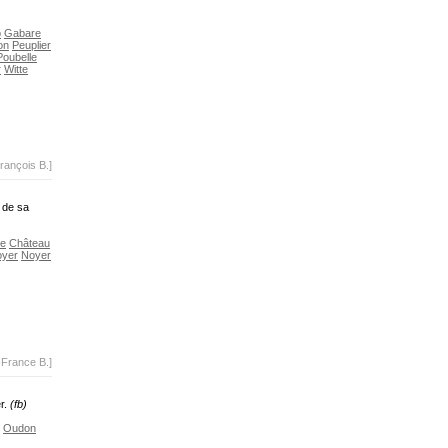
o
Gabare
on
Peuplier
Poubelle
r
Witte
rançois B.]
t de sa
re
Château
yer
Noyer
-France B.]
er.
(fb)
Oudon