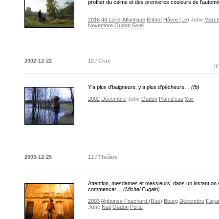
profiter du calme et des premières couleurs de l’aut
2016
44 Loire-Atlantique
Enfant
Hâvre (Le)
Julie
March
Novembre
Oudon
Soleil
2002-12-22
12 / Crue
[F
Y’a plus d’baigneurs, y’a plus d’pêcheurs…
(fb)
2002
Décembre
Julie
Oudon
Plan d’eau
Soir
2003-12-25
12 / Théâtre
Attention, mesdames et messieurs, dans un instant on 
commencer…
(Michel Fugain)
2003
Alphonse Fouchard (Rue)
Bourg
Décembre
Faça
Julie
Nuit
Oudon
Porte