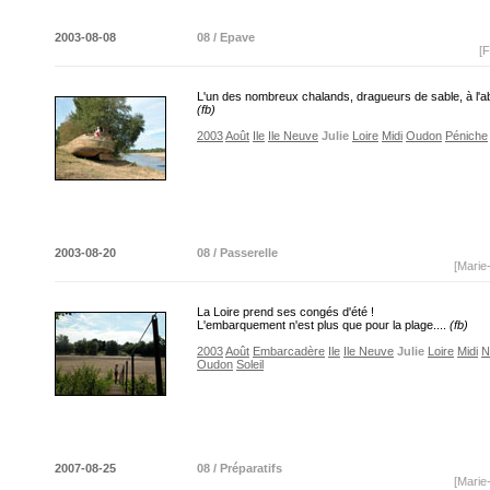
2003-08-08
08 / Epave
[F
L'un des nombreux chalands, dragueurs de sable, à l'
(fb)
2003
Août
Ile
Ile Neuve
Julie
Loire
Midi
Oudon
Péniche
2003-08-20
08 / Passerelle
[Marie
La Loire prend ses congés d'été !
L'embarquement n'est plus que pour la plage....
(fb)
2003
Août
Embarcadère
Ile
Ile Neuve
Julie
Loire
Midi
N
Oudon
Soleil
2007-08-25
08 / Préparatifs
[Marie