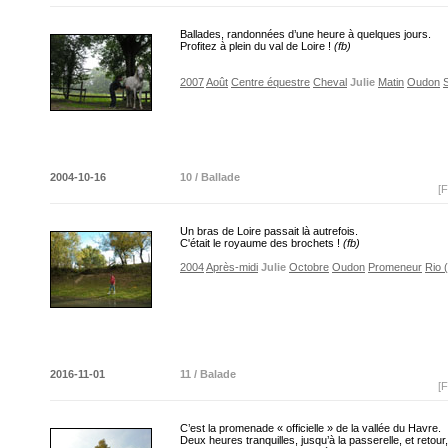
Ballades, randonnées d’une heure à quelques jours.
Profitez à plein du val de Loire !
(fb)
2007
Août
Centre équestre
Cheval
Julie
Matin
Oudon
S
2004-10-16
10 / Ballade
[F
Un bras de Loire passait là autrefois.
C'était le royaume des brochets !
(fb)
2004
Après-midi
Julie
Octobre
Oudon
Promeneur
Rio 
2016-11-01
11 / Balade
[F
C’est la promenade « officielle » de la vallée du Havre.
Deux heures tranquilles, jusqu’à la passerelle, et retour