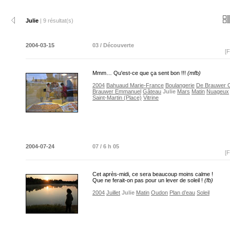
Julie
| 9 résultat(s)
2004-03-15
03 / Découverte
[F
Mmm… Qu'est-ce que ça sent bon !!!
(mfb)
2004
Bahuaud Marie-France
Boulangerie
De Brauwer C
Brauwer Emmanuel
Gâteau
Julie
Mars
Matin
Nuageux
Saint-Martin (Place)
Vitrine
2004-07-24
07 / 6 h 05
[F
Cet après-midi, ce sera beaucoup moins calme !
Que ne ferait-on pas pour un lever de soleil !
(fb)
2004
Juillet
Julie
Matin
Oudon
Plan d’eau
Soleil