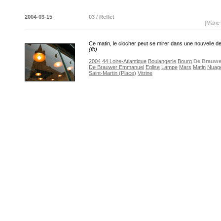
2004-03-15
03 / Reflet
[Marie
Ce matin, le clocher peut se mirer dans une nouvelle d
(fb)
2004
44 Loire-Atlantique
Boulangerie
Bourg
De Brauwe
De Brauwer Emmanuel
Eglise
Lampe
Mars
Matin
Nuag
Saint-Martin (Place)
Vitrine