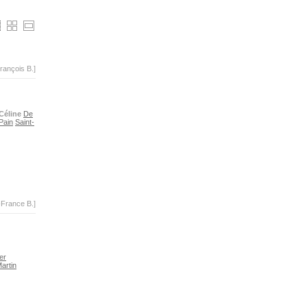
rançois B.]
Céline
De
Pain
Saint-
-France B.]
er
artin