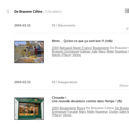
De Brauwer Céline
| 3 résultat(s)
2004-03-15
03 / Découverte
[F
Mmm… Qu'est-ce que ça sent bon !!!
(mfb)
2004
Bahuaud Marie-France
Boulangerie
De Brauwer 
Brauwer Emmanuel
Gâteau
Julie
Mars
Matin
Nuageux
Martin (Place)
Vitrine
2004-03-15
03 / Inauguration
[Marie
Chouette !
Une nouvelle devanture comme dans l'temps !
(fb)
2004
Boulangerie
Bourg
De Brauwer Céline
De Brauw
Emmanuel
Façade
Mars
Matin
Nuageux
Oudon
Saint-M
(Place)
Vitrine