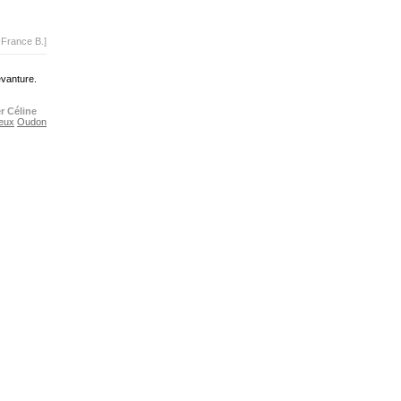
-France B.]
evanture.
r Céline
eux
Oudon