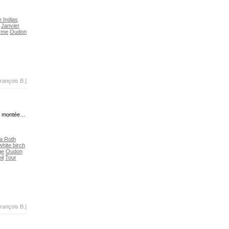
 Indias
Janvier
isme
Oudon
rançois B.]
la montée…
la Roth
hite birch
ge
Oudon
il
Tour
rançois B.]