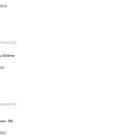
ison
-France B.]
 du XIXème
ise
rançois B.]
imaux.
(fb)
udon