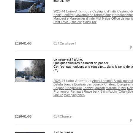
interdit.
(fb)
2026
44 Loire-Atlantique
Castagno d'India
Castaño de
Ecole
Fenêtre
Gewöhnliche roßkastanie
Horsechesnut
Mangeoire
Marronnier d'Inde
Midi
Neige
Office de tour
Pont Levis (Rue du)
Soleil
Toit
2026-01-06
01 / Ça glisse !
[F
La neige est fraîche.
Quelques voitures essaient de passer.
Ce n’est pas toujours une réussite… dans le sens de 
(fb)
2026
44 Loire-Atlantique
Abedul común
Betula pendu
Betulla bianca
Bouleau verruqueux
Château
European w
Façade
Hängebirke
Janvier
Maison
Marcheur
Midi
Nei
Promeneur
Rempart
Ruwe berk
Saint-Aubin (Côte)
Sole
Voiture
Weeping birch
2026-01-06
01 / Chance
[F
Il a bien neigé.