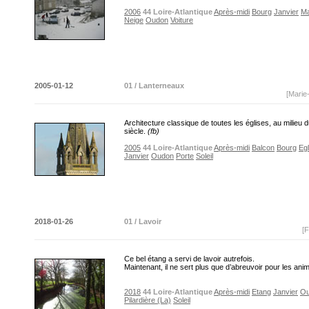
2006
44 Loire-Atlantique
Après-midi
Bourg
Janvier
Ma
Neige
Oudon
Voiture
2005-01-12
01 / Lanterneaux
[Marie
Architecture classique de toutes les églises, au milieu
siècle.
(fb)
2005
44 Loire-Atlantique
Après-midi
Balcon
Bourg
Egl
Janvier
Oudon
Porte
Soleil
2018-01-26
01 / Lavoir
[F
Ce bel étang a servi de lavoir autrefois.
Maintenant, il ne sert plus que d’abreuvoir pour les an
2018
44 Loire-Atlantique
Après-midi
Etang
Janvier
O
Pilardière (La)
Soleil