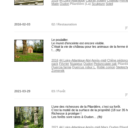
2016
44 Loire-Atlantique
Cadran solaire
Château
Févrie
Matin
Oudon
Pilardière (La)
Sculpture
Soleil
2016-02-03
02 / Restauration
[F
Le poulailler.
Le muret d'enceinte est encore visible.
C’était la vie de château pour les animaux de la ferme 
!...
(fb)
2016
44 Loire-Atlantique
Abri
Après-midi
Chêne pédonc
oack
Février
Nuageux
Oudon
Pedunculate oak
Pilardi
Quercia farnia
Quercus robur L.
Roble común
Stieleich
Zomereik
2021-03-29
03 / Forêt
[F
L’une des richesses de la Pilardière, c’est sa forêt.
C’est la moitié de la surface de la propriété (18 sur 35 h
Richesse à protéger !
Les forêts sont rares à Oudon…
(fb)
2021
44 Loire-Atlantique
Après-midi
Mars
Oudon
Pilard