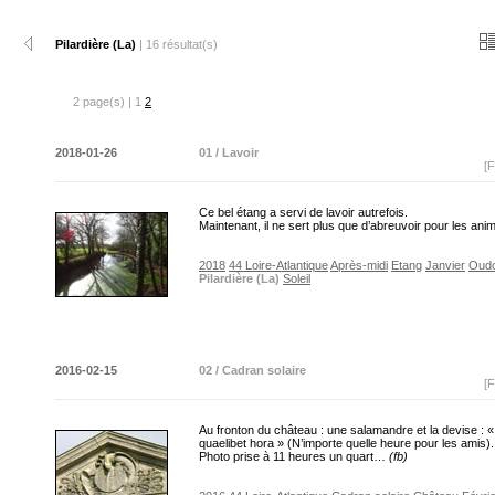
Pilardière (La)
| 16 résultat(s)
2 page(s) | 1
2
2018-01-26
01 / Lavoir
[F
Ce bel étang a servi de lavoir autrefois.
Maintenant, il ne sert plus que d’abreuvoir pour les an
2018
44 Loire-Atlantique
Après-midi
Etang
Janvier
Oud
Pilardière (La)
Soleil
2016-02-15
02 / Cadran solaire
[F
Au fronton du château : une salamandre et la devise : «
quaelibet hora » (N’importe quelle heure pour les amis).
Photo prise à 11 heures un quart…
(fb)