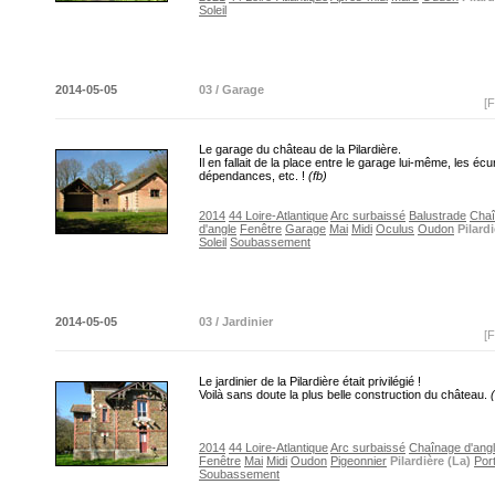
Soleil
2014-05-05
03 / Garage
[F
Le garage du château de la Pilardière.
Il en fallait de la place entre le garage lui-même, les écu
dépendances, etc. !
(fb)
2014
44 Loire-Atlantique
Arc surbaissé
Balustrade
Cha
d'angle
Fenêtre
Garage
Mai
Midi
Oculus
Oudon
Pilard
Soleil
Soubassement
2014-05-05
03 / Jardinier
[F
Le jardinier de la Pilardière était privilégié !
Voilà sans doute la plus belle construction du château.
2014
44 Loire-Atlantique
Arc surbaissé
Chaînage d'ang
Fenêtre
Mai
Midi
Oudon
Pigeonnier
Pilardière (La)
Por
Soubassement