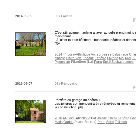
2014-05-05
03 / Laverie
[F
C’est sûr qu’une machine à laver actuelle prend moins 
maintenant !
Là, c’est tout un bâtiment : buanderie, séchoir et dépe
(fb)
2014
44 Loire-Atlantique
Arc surbaissé
Balustrade
Cha
d'angle
Claire-voie
Façade
Fenêtre
Laverie
Mai
Midi
Ou
Pigeonnier
Pilardière (La)
Porte
Soleil
Soubassement
2016-05-07
05 / Rénovation
[F
L’arrière du garage du château.
Les toitures commencent à être rénovées et remettent 
la construction.
(fb)
2016
44 Loire-Atlantique
Balustrade
Chenil
Fenêtre
Gar
Matin
Oudon
Pilardière (La)
Porte
Soleil
Toilettes