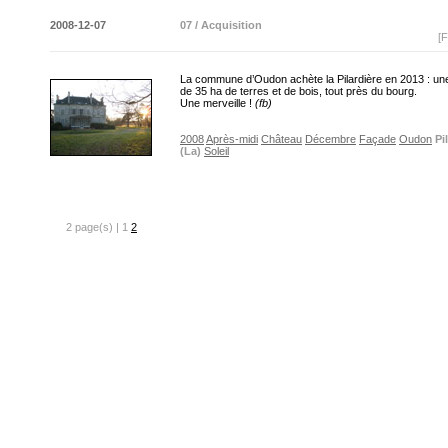
2008-12-07
07 / Acquisition
[F
La commune d’Oudon achète la Pilardière en 2013 : une
de 35 ha de terres et de bois, tout près du bourg.
Une merveille !
(fb)
2008
Après-midi
Château
Décembre
Façade
Oudon
Pi
(La)
Soleil
2 page(s) | 1
2