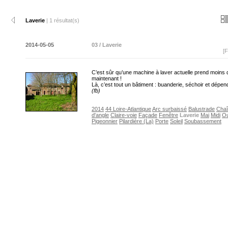
Laverie
| 1 résultat(s)
2014-05-05
03 / Laverie
[F
C’est sûr qu’une machine à laver actuelle prend moins 
maintenant !
Là, c’est tout un bâtiment : buanderie, séchoir et dépe
(fb)
2014
44 Loire-Atlantique
Arc surbaissé
Balustrade
Cha
d'angle
Claire-voie
Façade
Fenêtre
Laverie
Mai
Midi
O
Pigeonnier
Pilardière (La)
Porte
Soleil
Soubassement