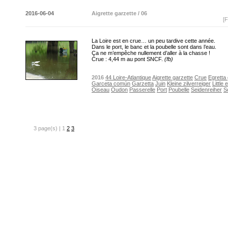
2016-06-04
Aigrette garzette / 06
[F
La Loire est en crue… un peu tardive cette année.
Dans le port, le banc et la poubelle sont dans l’eau.
Ça ne m’empêche nullement d’aller à la chasse !
Crue : 4,44 m au pont SNCF.
(fb)
2016
44 Loire-Atlantique
Aigrette garzette
Crue
Egretta 
Garceta común
Garzetta
Juin
Kleine zilverreiger
Little 
Oiseau
Oudon
Passerelle
Port
Poubelle
Seidenreiher
So
3 page(s) | 1
2
3