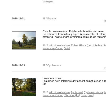
Voyageur
2016-11-01
11 / Balade
[F
C’est la promenade « officielle » de la vallée du Havre.
Deux heures tranquilles, jusqu’à la passerelle, et retour
profiter du calme et des premières couleurs de l’aut
2016
44 Loire-Atlantique
Enfant
Hâvre (Le)
Julie
March
Novembre
Oudon
Soleil
2016-11-13
11 / Cyclamens
[F
Promenez-vous !
Les allées de la Pilardière deviennent somptueuses à 
(fb)
2016
44 Loire-Atlantique
Après-midi
Cyclamen de Napl
Novembre
Oudon
Pilardière (La)
Rose
Soleil