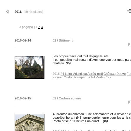
2016
| 19 résultat(s)
3 page(s) | 1
2
3
2016-02-14
02 / Bâtiment
[F
Les propriétaires ont tout dégagé le site.
Il est possible maintenant d’avoir une vue sur cette part
château.
(fb)
2016
44 Loire-Atlantique
Après-midi
Château
Douve
Fe
Février
Oudon
Rempart
Soleil
Vieille Cour
2016-02-15
02 / Cadran solaire
[F
Au fronton du château : une salamandre et la devise : «
quaelibet hora » (N’importe quelle heure pour les amis).
Photo prise à 11 heures un quart…
(fb)