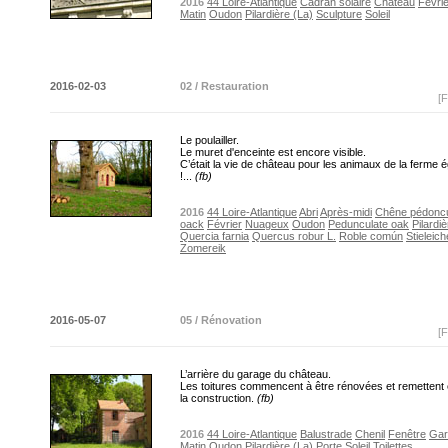
2016
44 Loire-Atlantique
Cadran solaire
Château
Févrie
Matin
Oudon
Pilardière (La)
Sculpture
Soleil
2016-02-03
02 / Restauration
[F
Le poulailler.
Le muret d'enceinte est encore visible.
C’était la vie de château pour les animaux de la ferme 
!...
(fb)
2016
44 Loire-Atlantique
Abri
Après-midi
Chêne pédonc
oack
Février
Nuageux
Oudon
Pedunculate oak
Pilardi
Quercia farnia
Quercus robur L.
Roble común
Stieleich
Zomereik
2016-05-07
05 / Rénovation
[F
L’arrière du garage du château.
Les toitures commencent à être rénovées et remettent 
la construction.
(fb)
2016
44 Loire-Atlantique
Balustrade
Chenil
Fenêtre
Gar
Matin
Oudon
Pilardière (La)
Porte
Soleil
Toilettes