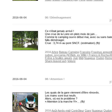
2016-06-04
06 / Déménagement
[F
Ce n’était jamais arrivé !
Une crue de la Loire en plein mois de juin…
Comme le camping ouvre début mai, avec ou sans batea
fallu déménager.
Crue : 3,74 m au pont SNCF. (estimation)
(fb)
2016
Arbre
Bateau
Camping
Frassino
Fraxinus angustif
subsp. oxycarpa (M.Bieb. ex Willd.) Franco & Rocha A
Frêne à feuilles aiguës
Juin
Midi
Nuageux
Oudon
Remo
Sharp-leaved ash
Voiture
2016-08-04
08 / Attention !
[F
Les quais de la gare viennent d’être rénovés.
Les trains sont tout neufs.
Alors, où est le problème ?
« Attention à la marche !!!»…
(fb)
2016
Août
Après-midi
Contrôleur
Gare
Nuageux
Oudon