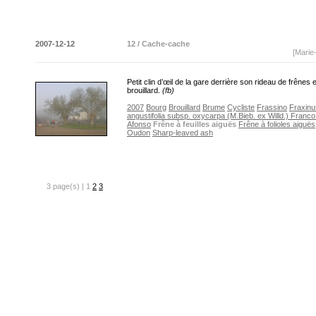
2007-12-12
12 / Cache-cache
[Marie
Petit clin d’œil de la gare derrière son rideau de frênes 
brouillard.
(fb)
2007
Bourg
Brouillard
Brume
Cycliste
Frassino
Fraxinu
angustifolia subsp. oxycarpa (M.Bieb. ex Willd.) Franc
Afonso
Frêne à feuilles aiguës
Frêne à folioles aiguës
Oudon
Sharp-leaved ash
3 page(s) | 1
2
3