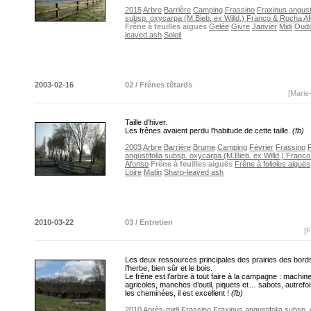
2015
Arbre
Barrière
Camping
Frassino
Fraxinus angusti
subsp. oxycarpa (M.Bieb. ex Willd.) Franco & Rocha A
Frêne à feuilles aiguës
Gelée
Givre
Janvier
Midi
Oud
leaved ash
Soleil
2003-02-16
02 / Frênes têtards
[Marie
Taille d'hiver.
Les frênes avaient perdu l'habitude de cette taille.
(fb)
2003
Arbre
Barrière
Brume
Camping
Février
Frassino
angustifolia subsp. oxycarpa (M.Bieb. ex Willd.) Franc
Afonso
Frêne à feuilles aiguës
Frêne à folioles aiguës
Loire
Matin
Sharp-leaved ash
2010-03-22
03 / Entretien
[F
Les deux ressources principales des prairies des bords
l’herbe, bien sûr et le bois.
Le frêne est l’arbre à tout faire à la campagne : machin
agricoles, manches d’outil, piquets et… sabots, autrefo
les cheminées, il est excellent !
(fb)
2010
Après-midi
Frassino
Fraxinus angustifolia subsp.