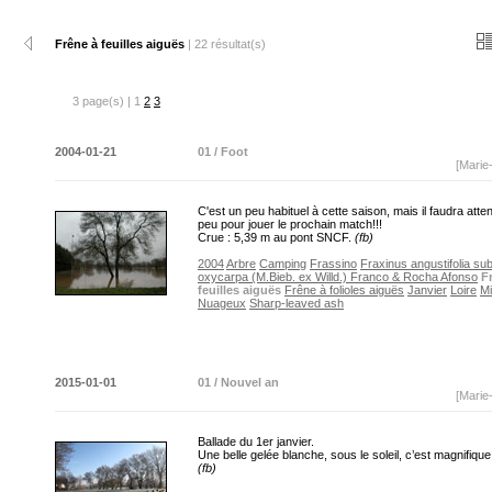
Frêne à feuilles aiguës
| 22 résultat(s)
3 page(s) | 1
2
3
2004-01-21
01 / Foot
[Marie
C'est un peu habituel à cette saison, mais il faudra atte
peu pour jouer le prochain match!!!
Crue : 5,39 m au pont SNCF.
(fb)
2004
Arbre
Camping
Frassino
Fraxinus angustifolia su
oxycarpa (M.Bieb. ex Willd.) Franco & Rocha Afonso
F
feuilles aiguës
Frêne à folioles aiguës
Janvier
Loire
Mi
Nuageux
Sharp-leaved ash
2015-01-01
01 / Nouvel an
[Marie
Ballade du 1er janvier.
Une belle gelée blanche, sous le soleil, c’est magnifique
(fb)