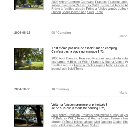
2004
Arbre
Camping
Caravane
Frassino
Fraxinus angus
subsp. oxycarpa (M.Bieb. ex Willd.) Franco & Rocha A
Frêne à feuilles aiguës
Frêne à folioles aiguës
Juillet
Oudon
Sharp-leaved ash
Soleil
Tente
2006-08-15
08 / Camping
[Marie
Il est même possible de s'isoler sur ce camping.
Ce n'est pas la place qui manque !
(fb)
2006
Août
Camping
Frassino
Fraxinus angustifolia sub
oxycarpa (M.Bieb. ex Willd.) Franco & Rocha Afonso
F
feuilles aiguës
Frêne à folioles aiguës
Matin
Oudon
Sh
leaved ash
Soleil
Tente
2004-10-30
10 / Parking
[Marie
Voilà ma fonction première et principale !
Je ne suis qu’un modeste parking !
(fb)
2004
Arbre
Frassino
Fraxinus angustifolia subsp. oxyc
(M.Bieb. ex Willd.) Franco & Rocha Afonso
Frêne à feu
aiguës
Frêne à folioles aiguës
Midi
Octobre
Oudon
Sha
ash
Soleil
Square du Havre
Voiture