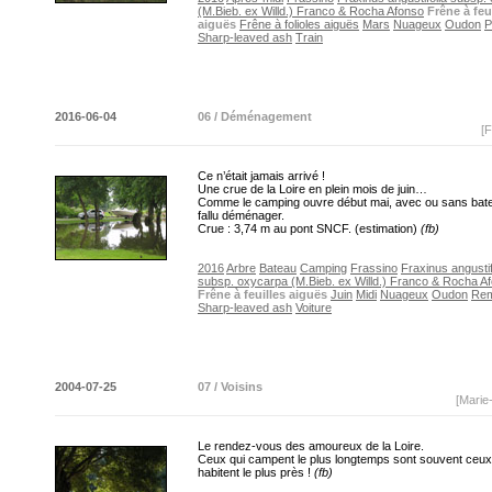
(M.Bieb. ex Willd.) Franco & Rocha Afonso
Frêne à feu
aiguës
Frêne à folioles aiguës
Mars
Nuageux
Oudon
P
Sharp-leaved ash
Train
2016-06-04
06 / Déménagement
[F
Ce n’était jamais arrivé !
Une crue de la Loire en plein mois de juin…
Comme le camping ouvre début mai, avec ou sans batea
fallu déménager.
Crue : 3,74 m au pont SNCF. (estimation)
(fb)
2016
Arbre
Bateau
Camping
Frassino
Fraxinus angustif
subsp. oxycarpa (M.Bieb. ex Willd.) Franco & Rocha A
Frêne à feuilles aiguës
Juin
Midi
Nuageux
Oudon
Re
Sharp-leaved ash
Voiture
2004-07-25
07 / Voisins
[Marie
Le rendez-vous des amoureux de la Loire.
Ceux qui campent le plus longtemps sont souvent ceux
habitent le plus près !
(fb)