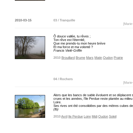
2010-03-15
03 / Tranquille
[Marie
Ô douce vallée, tu rêves ;
Ton rêve est l’éternité,
Que me prends-tu mon heure brève
Et ma force et ma volonté ?
Francis Vielé-Griffin
2010
Brouillard
Brume
Mars
Matin
Oudon
Prairie
04 / Rochers
[Marie
Alors que les bancs de sable évoluent et se déplacent s
crues et les années, l’Ile Perdue reste plantée au milieu
Loire.
Ses rives ont été consolidées par des mètres cubes de
(fb)
2010
Avril
Ile Perdue
Loire
Midi
Oudon
Soleil