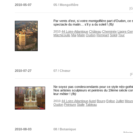
2010-05-07
05 / Mongolfière
[G
Par vents d’est, si votre montgolfière part d’Oudon, ce 
spectacle du matin… s’il y a du soleil !
(fb)
2010
44 Loire-Atlantique
Château
Cheminée
Liagre Ge
Mâchicoulis
Mai
Matin
Oudon
Rempart
Soleil
Tour
2010-07-27
07 / Chœur
[F
Ne soyez pas condescendants pour ce style néo-gothi
Nos artistes sculpteurs et peintres du 19ème siècle co
leur métier !
(fb)
2010
44 Loire-Atlantique
Autel
Bourg
Eglise
Juillet
Meure
Oudon
Peinture
Stalle
Tableau
2010-08-03
08 / Botanique
[Marie