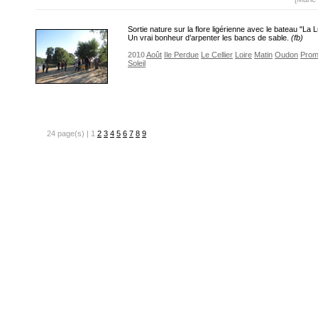
Sortie nature sur la flore ligérienne avec le bateau "La 
Un vrai bonheur d’arpenter les bancs de sable.
(fb)
2010
Août
Ile Perdue
Le Cellier
Loire
Matin
Oudon
Prom
Soleil
24 page(s) | 1
2
3
4
5
6
7
8
9