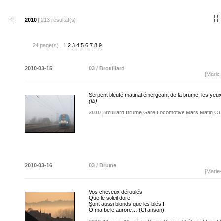
2010
| 213 résultat(s)
24 page(s) | 1
2
3
4
5
6
7
8
9
2010-03-15
03 / Brouillard
[Marie
Serpent bleuté matinal émergeant de la brume, les yeu
(fb)
2010
Brouillard
Brume
Gare
Locomotive
Mars
Matin
Ou
2010-03-16
03 / Brume
[Marie
Vos cheveux déroulés
Que le soleil dore,
Sont aussi blonds que les blés !
Ô ma belle aurore… (Chanson)