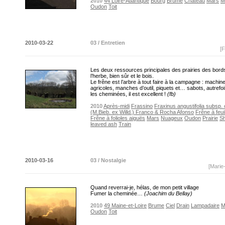
2010
44 Loire-Atlantique
Bourg
Brume
Château
Mars
M
Oudon
Toit
2010-03-22
03 / Entretien
[F
Les deux ressources principales des prairies des bords
l’herbe, bien sûr et le bois.
Le frêne est l’arbre à tout faire à la campagne : machin
agricoles, manches d’outil, piquets et… sabots, autrefo
les cheminées, il est excellent !
(fb)
2010
Après-midi
Frassino
Fraxinus angustifolia subsp.
(M.Bieb. ex Willd.) Franco & Rocha Afonso
Frêne à feui
Frêne à folioles aiguës
Mars
Nuageux
Oudon
Prairie
Sh
leaved ash
Train
2010-03-16
03 / Nostalgie
[Marie
Quand reverrai-je, hélas, de mon petit village
Fumer la cheminée…
(Joachim du Bellay)
2010
49 Maine-et-Loire
Brume
Ciel
Drain
Lampadaire
M
Oudon
Toit