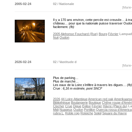
2005-02-24
02 / Nationale
[Marie
Il y a 170 ans environ, cette percée est creusée… à tra
château… pour que la nationale puisse traverser Oudo
facilement.
(fb)
2005
Alphonse Fouchard (Rue)
Bourg
Février
Lampad
Nuit
Oudon
2026-02-24
02 / Vastitude d
[Marie
Plus de parking…
Plus de marché…
Les eaux de la Loire s’infiltre à-travers les digues…
(fb)
Crue : 6,16 m estimée, pont SNCF
2026
44 Loire-Atlantique
American red oak
Amerikaanse
Bibliothèque
Boulangerie
Boutique
Chêne rouge d'Amér
Clocher
Crue
Digue
Eglise
Février
Hâvre (Place du)
La
Midi
Nuageux
Oudon
Portillon
Quercia rossa d'America
rubra L.
Roble rojo
Roteiche
Soleil
Square du Havre