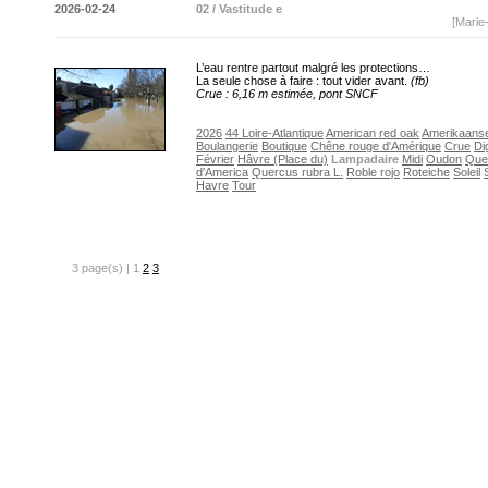
2026-02-24
02 / Vastitude e
[Marie
L’eau rentre partout malgré les protections…
La seule chose à faire : tout vider avant.
(fb)
Crue : 6,16 m estimée, pont SNCF
2026
44 Loire-Atlantique
American red oak
Amerikaanse
Boulangerie
Boutique
Chêne rouge d'Amérique
Crue
Di
Février
Hâvre (Place du)
Lampadaire
Midi
Oudon
Que
d'America
Quercus rubra L.
Roble rojo
Roteiche
Soleil
Havre
Tour
3 page(s) | 1
2
3