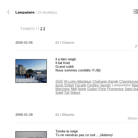
Lampadaire
| 24 résultat(s)
3 page(s) | 1
2
3
2026-01-06
01 / Chance
[F
Il a bien neigé.
Il fait froid.
Grand soleil.
Nous sommes comblés !!!
(fb)
2026
44 Loire-Atlantique
Chaînage d'angle
Champtoce
assis
Enfant
Façade
Fenêtre
Janvier
Lampadaire
Mai
Marcheur
Midi
Neige
Oudon
Porte
Promeneur
Saint-Au
Soleil
Toit
Voiture
2006-01-28
01 / Déserte
[Marie
Tombe la neige
Tu ne viendras pas ce soir…
(Adamo)