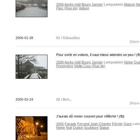
2006
Après-midi
Bourg
Janvier
Lampadaire
Maison
Ne
Parc (Rue du)
Voiture
2006-01-28
01 / Giboulées
[Marie
Pour sortir en voiture, il vaut mieux attendre un peu !
(f
2006
Après-midi
Bourg
Janvier
Lampadaire
Neige
Oud
Presbytère
Vieille Cour (Rue de)
2005-02-24
02 / Brrr...
[Marie
J’aurais dû rester couvert pour réfléchir !
(fb)
2005
Façade
Ferrand Jean-Charles
Février
Gare
Lam
Neige
Nuit
Oudon
Sculpture
Statue