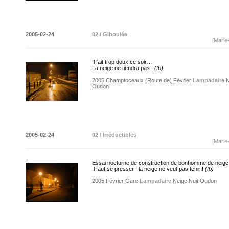
2005-02-24
02 / Giboulée
[Marie
Il fait trop doux ce soir…
La neige ne tiendra pas !
(fb)
2005
Champtoceaux (Route de)
Février
Lampadaire
N
Oudon
2005-02-24
02 / Irréductibles
[Marie
Essai nocturne de construction de bonhomme de neige
Il faut se presser : la neige ne veut pas tenir !
(fb)
2005
Février
Gare
Lampadaire
Neige
Nuit
Oudon