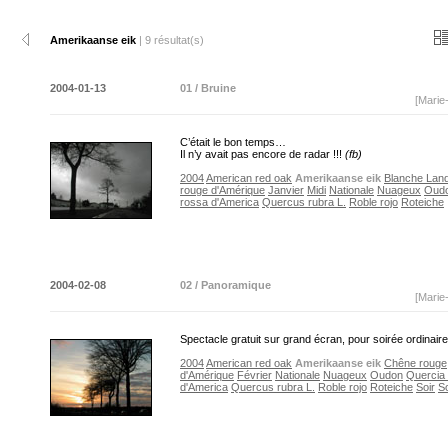
Amerikaanse eik
| 9 résultat(s)
2004-01-13
01 / Bruine
[Marie
C’était le bon temps…
Il n’y avait pas encore de radar !!!
(fb)
2004
American red oak
Amerikaanse eik
Blanche Lan
rouge d'Amérique
Janvier
Midi
Nationale
Nuageux
Oud
rossa d'America
Quercus rubra L.
Roble rojo
Roteiche
2004-02-08
02 / Panoramique
[Marie
Spectacle gratuit sur grand écran, pour soirée ordinai
2004
American red oak
Amerikaanse eik
Chêne rouge
d'Amérique
Février
Nationale
Nuageux
Oudon
Quercia
d'America
Quercus rubra L.
Roble rojo
Roteiche
Soir
So