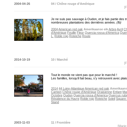
2004-04-26
04 / Chêne rouge d’Amérique
[F
Je ne suis pas sauvage à Oudon, et je fais partie des t
nombreuses plantations des dernières années.
(fb)
2004
American red oak
Amerikaanse eik
Arbre
Avril
Ch
d'Amérique
Feuille
Fleur
Quercia rossa d'America
Quer
L.
Roble rojo
Roteiche
Route
2014-10-19
10 / Marché
[F
Tout le monde ne vient pas que pour le marché !
Les familles, lorsqu’il fait beau, s’y retrouvent avec plais
2014
44 Loire-Atlantique
American red oak
Amerikaans
Camion
Chêne rouge d'Amérique
Draisienne
Enfant
Mat
Octobre
Oudon
Quercia rossa d'America
Quercus rubr
Résidence du Havre
Roble rojo
Roteiche
Soleil
Square 
Stand
2003-11-03
11 / Frontière
[Marie