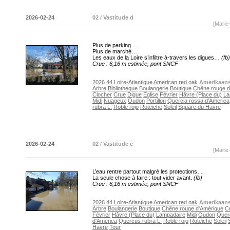
2026-02-24
02 / Vastitude d
[Marie
Plus de parking…
Plus de marché…
Les eaux de la Loire s’infiltre à-travers les digues…
(fb)
Crue : 6,16 m estimée, pont SNCF
2026
44 Loire-Atlantique
American red oak
Amerikaans
Arbre
Bibliothèque
Boulangerie
Boutique
Chêne rouge d
Clocher
Crue
Digue
Eglise
Février
Hâvre (Place du)
La
Midi
Nuageux
Oudon
Portillon
Quercia rossa d'America
rubra L.
Roble rojo
Roteiche
Soleil
Square du Havre
2026-02-24
02 / Vastitude e
[Marie
L’eau rentre partout malgré les protections…
La seule chose à faire : tout vider avant.
(fb)
Crue : 6,16 m estimée, pont SNCF
2026
44 Loire-Atlantique
American red oak
Amerikaans
Arbre
Boulangerie
Boutique
Chêne rouge d'Amérique
C
Février
Hâvre (Place du)
Lampadaire
Midi
Oudon
Quer
d'America
Quercus rubra L.
Roble rojo
Roteiche
Soleil
Havre
Tour