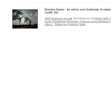
Direction Nantes : les arbres sont Oudonnais, la nation
Couffé.
(fb)
2003
American red oak
Amerikaanse eik
Après-midi
C
rouge d'Amérique
Novembre
Quercia rossa d'America
rubra L.
Roble rojo
Roteiche
Soleil