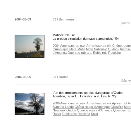
2004-03-09
03 / Brrrrroum
[Marie
Matinée frileuse.
La grosse circulation du matin s’amenuise.
(fb)
2004
American red oak
Amerikaanse eik
Chêne rouge
d'Amérique
Mars
Matin
Moto
Nationale
Oudon
Quercia
d'America
Quercus rubra L.
Roble rojo
Roteiche
2006-03-05
03 / Radar
[Marie
L’un des croisements les plus dangereux d’Oudon.
Attention, radar !… Limitation à 70 km / h.
(fb)
2006
American red oak
Amerikaanse eik
Après-midi
Ar
Blanche Lande
Chêne rouge d'Amérique
Glissière
Mar
Nuageux
Oudon
Quercia rossa d'America
Quercus rub
Radar
Roble rojo
Roteiche
Soleil