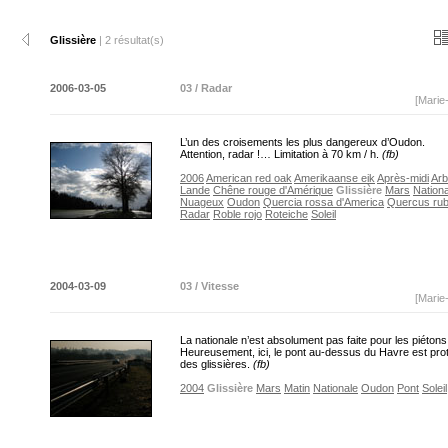
Glissière
| 2 résultat(s)
2006-03-05
03 / Radar
[Marie
L’un des croisements les plus dangereux d’Oudon.
Attention, radar !… Limitation à 70 km / h.
(fb)
2006
American red oak
Amerikaanse eik
Après-midi
Arb
Lande
Chêne rouge d'Amérique
Glissière
Mars
Nationa
Nuageux
Oudon
Quercia rossa d'America
Quercus rub
Radar
Roble rojo
Roteiche
Soleil
2004-03-09
03 / Vitesse
[Marie
La nationale n’est absolument pas faite pour les piétons
Heureusement, ici, le pont au-dessus du Havre est pro
des glissières.
(fb)
2004
Glissière
Mars
Matin
Nationale
Oudon
Pont
Soleil