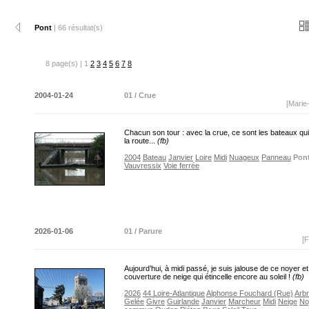
Pont
| 66 résultat(s)
8 page(s) | 1
2
3
4
5
6
7
8
2004-01-24
01 / Crue
[Marie
Chacun son tour : avec la crue, ce sont les bateaux qui
la route...
(fb)
2004
Bateau
Janvier
Loire
Midi
Nuageux
Panneau
Pon
Vauvressix
Voie ferrée
2026-01-06
01 / Parure
[F
Aujourd’hui, à midi passé, je suis jalouse de ce noyer e
couverture de neige qui étincelle encore au soleil !
(fb)
2026
44 Loire-Atlantique
Alphonse Fouchard (Rue)
Arb
Gelée
Givre
Guirlande
Janvier
Marcheur
Midi
Neige
No