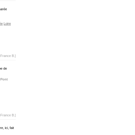
marée
ée
Loire
-France B.]
pe de
Pont
-France B.]
 ici, fait