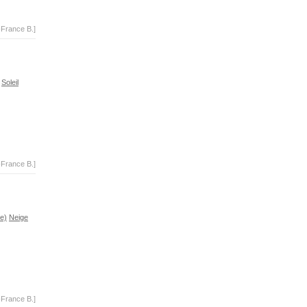
-France B.]
Soleil
-France B.]
e)
Neige
-France B.]