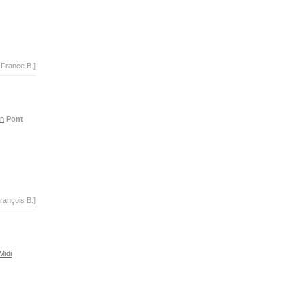
-France B.]
n
Pont
rançois B.]
Midi