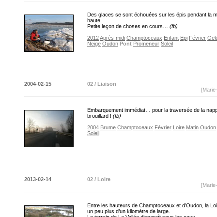
Des glaces se sont échouées sur les épis pendant la 
haute.
Petite leçon de choses en cours…
(fb)
2012
Après-midi
Champtoceaux
Enfant
Epi
Février
Gel
Neige
Oudon
Pont
Promeneur
Soleil
2004-02-15
02 / Liaison
[Marie
Embarquement immédiat… pour la traversée de la nap
brouillard !
(fb)
2004
Brume
Champtoceaux
Février
Loire
Matin
Oudon
Soleil
2013-02-14
02 / Loire
[Marie
Entre les hauteurs de Champtoceaux et d’Oudon, la Loire,
un peu plus d’un kilomètre de large.