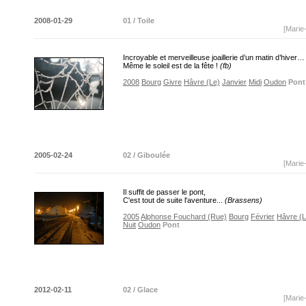
2008-01-29
01 / Toile
[Marie
Incroyable et merveilleuse joaillerie d’un matin d’hiver…
Même le soleil est de la fête !
(fb)
2008
Bourg
Givre
Hâvre (Le)
Janvier
Midi
Oudon
Pont
2005-02-24
02 / Giboulée
[Marie
Il suffit de passer le pont,
C'est tout de suite l'aventure...
(Brassens)
2005
Alphonse Fouchard (Rue)
Bourg
Février
Hâvre (L
Nuit
Oudon
Pont
2012-02-11
02 / Glace
[Marie