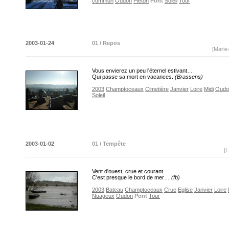
commun
Oudon
Piéton
Pont
Soleil
Tour
2003-01-24
01 / Repos
[Marie
Vous envierez un peu l'éternel estivant…
Qui passe sa mort en vacances.
(Brassens)
2003
Champtoceaux
Cimetière
Janvier
Loire
Midi
Oudo
Soleil
2003-01-02
01 / Tempête
[F
Vent d'ouest, crue et courant.
C'est presque le bord de mer…
(fb)
2003
Bateau
Champtoceaux
Crue
Eglise
Janvier
Loire
Nuageux
Oudon
Pont
Tour