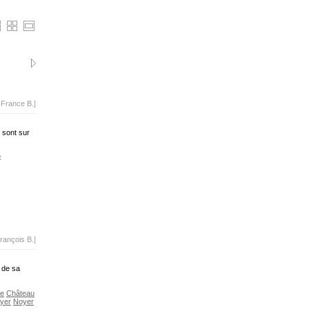
-France B.]
 sont sur
t
rançois B.]
t de sa
re
Château
yer
Noyer