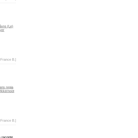
âvre (Le)
yer
-France B.]
ans regia
kkernoot
-France B.]
s raconte