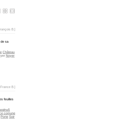
rançois B.]
t de sa
re
Château
yer
Noyer
-France B.]
s feuilles
 walnuß
ce comune
Porte
Soir