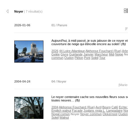
Noyer
| 7 résultat(s)
2026-01-06
01 / Parure
[F
Aujourd’hui, à midi passé, je suis jalouse de ce noyer e
couverture de neige qui étincelle encore au soleil !
(fb)
2026
44 Loire-Atlantique
Alphonse Fouchard (Rue)
Arb
Gelée
Givre
Guirlande
Janvier
Marcheur
Midi
Neige
No
commun
Oudon
Piéton
Pont
Soleil
Tour
2004-04-24
04 / Noyer
[Marie
Le noyer centenaire cache ses nouvelles fleurs sous se
toutes neuves…
(fb)
2004
Alphonse Fouchard (Rue)
Avril
Bourg
Café
Echte
English walnut
Façade
Juglans regia L.
Lampadaire
No
Nogal común
Noyer
Noyer commun
Okkernoot
Oudon
Soleil
Walnut