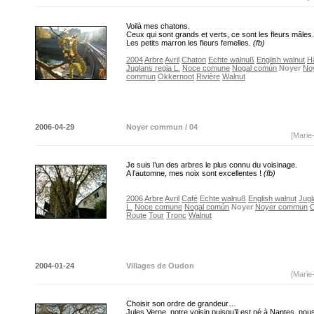
Voilà mes chatons.
Ceux qui sont grands et verts, ce sont les fleurs mâles.
Les petits marron les fleurs femelles.
(fb)
2004
Arbre
Avril
Chaton
Echte walnuß
English walnut
H
Juglans regia L.
Noce comune
Nogal común
Noyer
No
commun
Okkernoot
Rivière
Walnut
2006-04-29
Noyer commun / 04
[Marie
Je suis l’un des arbres le plus connu du voisinage.
A l’automne, mes noix sont excellentes !
(fb)
2006
Arbre
Avril
Café
Echte walnuß
English walnut
Jugl
L.
Noce comune
Nogal común
Noyer
Noyer commun
O
Route
Tour
Tronc
Walnut
2004-01-24
Villages de Oudon
[Marie
Choisir son ordre de grandeur…
Jules Verne, notre voisin puisqu’il est né à Nantes, nou