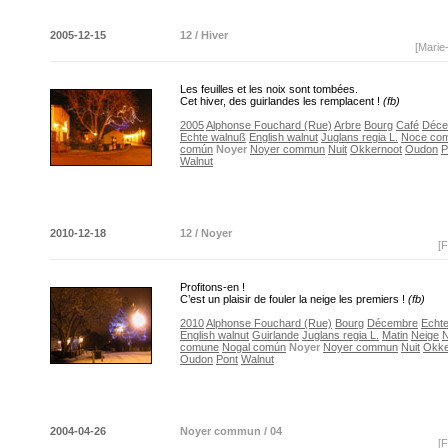
2005-12-15
12 / Hiver
[Marie
Les feuilles et les noix sont tombées.
Cet hiver, des guirlandes les remplacent !
(fb)
2005
Alphonse Fouchard (Rue)
Arbre
Bourg
Café
Déce
Echte walnuß
English walnut
Juglans regia L.
Noce co
común
Noyer
Noyer commun
Nuit
Okkernoot
Oudon
P
Walnut
2010-12-18
12 / Noyer
[F
Profitons-en !
C’est un plaisir de fouler la neige les premiers !
(fb)
2010
Alphonse Fouchard (Rue)
Bourg
Décembre
Echt
English walnut
Guirlande
Juglans regia L.
Matin
Neige
comune
Nogal común
Noyer
Noyer commun
Nuit
Okke
Oudon
Pont
Walnut
2004-04-26
Noyer commun / 04
[F