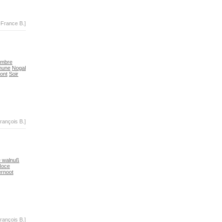
-France B.]
mbre
mune
Nogal
ont
Soir
rançois B.]
e walnuß
Noce
rnoot
rançois B.]