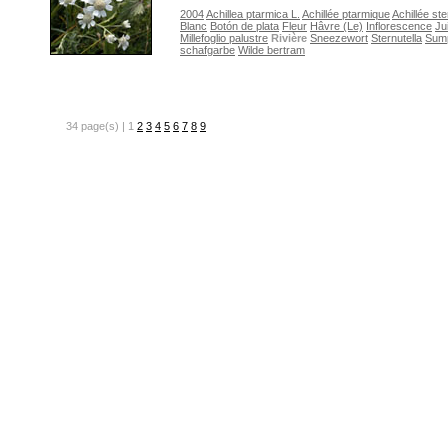
2004
Achillea ptarmica L.
Achillée ptarmique
Achillée ste
Blanc
Botón de plata
Fleur
Hâvre (Le)
Inflorescence
Ju
Millefoglio palustre
Rivière
Sneezewort
Sternutella
Sum
schafgarbe
Wilde bertram
34 page(s) | 1
2
3
4
5
6
7
8
9