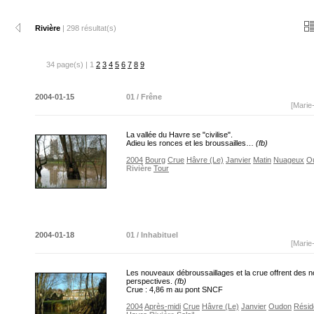
Rivière
| 298 résultat(s)
34 page(s) | 1
2
3
4
5
6
7
8
9
2004-01-15
01 / Frêne
[Marie
La vallée du Havre se "civilise".
Adieu les ronces et les broussailles…
(fb)
2004
Bourg
Crue
Hâvre (Le)
Janvier
Matin
Nuageux
O
Rivière
Tour
2004-01-18
01 / Inhabituel
[Marie
Les nouveaux débroussaillages et la crue offrent des n
perspectives.
(fb)
Crue : 4,86 m au pont SNCF
2004
Après-midi
Crue
Hâvre (Le)
Janvier
Oudon
Résid