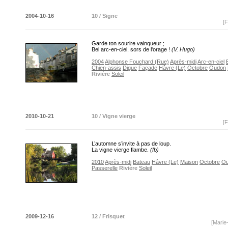
2004-10-16
10 / Signe
[F
Garde ton sourire vainqueur ;
Bel arc-en-ciel, sors de l'orage !
(V. Hugo)
2004
Alphonse Fouchard (Rue)
Après-midi
Arc-en-ciel
Chien-assis
Digue
Façade
Hâvre (Le)
Octobre
Oudon
Rivière
Soleil
2010-10-21
10 / Vigne vierge
[F
L’automne s’invite à pas de loup.
La vigne vierge flambe.
(fb)
2010
Après-midi
Bateau
Hâvre (Le)
Maison
Octobre
O
Passerelle
Rivière
Soleil
2009-12-16
12 / Frisquet
[Marie