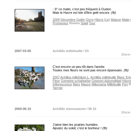
- 9° ce matin, c’est peu fréquent à Oudon.
Mais le Havre est loin d’être gelé encore.
(fb)
2009
Décembre
Gelée
Givre
Hâvre (Le)
Maison
Matin
Promeneur
Rivière
Soleil
Tour
2007-03-05
Achillée millefeuille / 03
[Marie
C’est encore un peu tôt dans l’année.
Toutes mes fleurs ne sont pas encore épanouies.
(fb)
2007
Achillea millefolium L.
Achillée millefeuille
Blanc
Erba
Fleur
Gemeine schafgarbe
Gewoon duizendblad
Hâvre
Inflorescence
Mars
Mauve
Milenrama
Millefeuille
Port
R
Yarrow
2004-06-10
Achillée sternutatoire / 06 10
[Marie
J’aime bien les prairies humides.
Ajoutez du soleil, c’est le bonheur !
(fb)