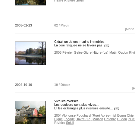
Havre
Rivière
Soleil
2005-02-23
02 / Miroir
[Marie
C’était un de ces matins immobiles.
La bise fatiguée ne se lèvera pas.
(fb)
2005
Février
Gelée
Givre
Hâvre (Le)
Matin
Oudon
Riv
2004-10-16
10 / Décor
[F
Vive les averses !
Les couleurs sont plus vives…
Et les éclairages plus intenses ensuite…
(fb)
2004
Alphonse Fouchard (Rue)
Après-midi
Bourg
Chien
Digue
Façade
Hâvre (Le)
Maison
Octobre
Oudon
Pluie
Rivière
Soleil