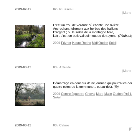
2009-02-12
02 / Ruisseau
[Marie
C'est un trou de verdure où chante une rivière,
Accrochant follement aux herbes des haillons
D'argent ; où le soleil, de la montagne fière,
Luit : c'est un petit val qui mousse de rayons.
(Rimbault
2009
Février
Haute Roche
Midi
Oudon
Soleil
2009-03-13
03 / Attente
[Marie
Démarrage en douceur d’une journée qui pourra les co
quatre coins de la commune... ou au-delà.
(fb)
2009
Centre équestre
Cheval
Mars
Matin
Oudon
Piré 
Soleil
2009-03-13
03 / Calme
[F