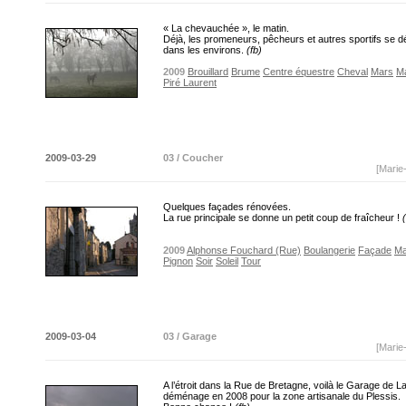
« La chevauchée », le matin.
Déjà, les promeneurs, pêcheurs et autres sportifs se d
dans les environs.
(fb)
2009
Brouillard
Brume
Centre équestre
Cheval
Mars
Ma
Piré Laurent
2009-03-29
03 / Coucher
[Marie
Quelques façades rénovées.
La rue principale se donne un petit coup de fraîcheur !
2009
Alphonse Fouchard (Rue)
Boulangerie
Façade
Ma
Pignon
Soir
Soleil
Tour
2009-03-04
03 / Garage
[Marie
A l’étroit dans la Rue de Bretagne, voilà le Garage de L
déménage en 2008 pour la zone artisanale du Plessis.