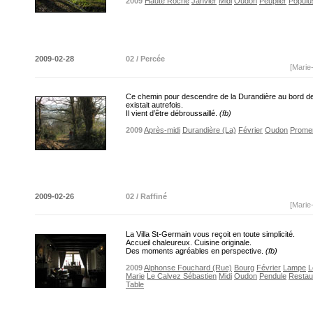
2009
Haute Roche
Janvier
Midi
Oudon
Peuplier
Populu
2009-02-28
02 / Percée
[Marie
Ce chemin pour descendre de la Durandière au bord de 
existait autrefois.
Il vient d’être débroussaillé.
(fb)
2009
Après-midi
Durandière (La)
Février
Oudon
Prome
2009-02-26
02 / Raffiné
[Marie
La Villa St-Germain vous reçoit en toute simplicité.
Accueil chaleureux. Cuisine originale.
Des moments agréables en perspective.
(fb)
2009
Alphonse Fouchard (Rue)
Bourg
Février
Lampe
L
Marie
Le Calvez Sébastien
Midi
Oudon
Pendule
Restau
Table