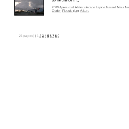
Bonne chance !
(fb)
2009
Après-midi
Atelier
Garage
Lépine Gérard
Mars
Nu
Oudon
Plessis (Le)
Voiture
21 page(s) | 1
2
3
4
5
6
7
8
9