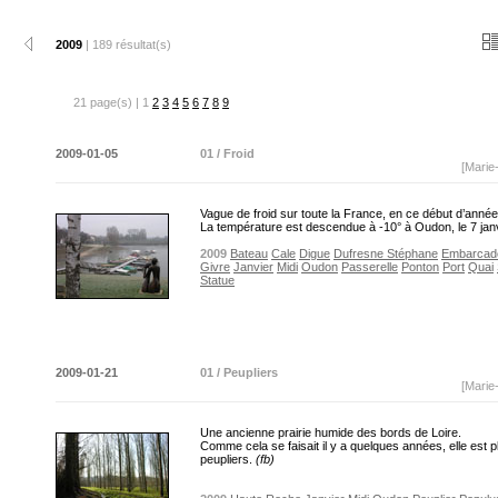
2009
| 189 résultat(s)
21 page(s) | 1
2
3
4
5
6
7
8
9
2009-01-05
01 / Froid
[Marie
Vague de froid sur toute la France, en ce début d’anné
La température est descendue à -10° à Oudon, le 7 jan
2009
Bateau
Cale
Digue
Dufresne Stéphane
Embarcad
Givre
Janvier
Midi
Oudon
Passerelle
Ponton
Port
Quai
Statue
2009-01-21
01 / Peupliers
[Marie
Une ancienne prairie humide des bords de Loire.
Comme cela se faisait il y a quelques années, elle est p
peupliers.
(fb)