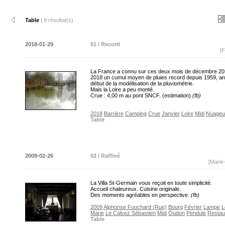
Table
| 9 résultat(s)
2018-01-29
01 / Record
[F
La France a connu sur ces deux mois de décembre 201
2018 un cumul moyen de pluies record depuis 1959, a
début de la modélisation de la pluviométrie.
Mais la Loire a peu monté.
Crue : 4,00 m au pont SNCF. (estimation)
(fb)
2018
Barrière
Camping
Crue
Janvier
Loire
Midi
Nuageu
Table
2009-02-26
02 / Raffiné
[Marie
La Villa St-Germain vous reçoit en toute simplicité.
Accueil chaleureux. Cuisine originale.
Des moments agréables en perspective.
(fb)
2009
Alphonse Fouchard (Rue)
Bourg
Février
Lampe
L
Marie
Le Calvez Sébastien
Midi
Oudon
Pendule
Restau
Table