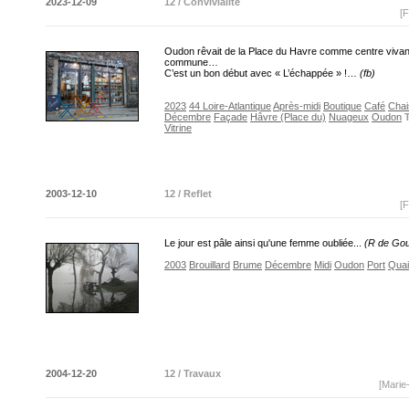
2023-12-09
12 / Convivialité
[F
Oudon rêvait de la Place du Havre comme centre vivant
commune…
C’est un bon début avec « L’échappée » !…
(fb)
2023
44 Loire-Atlantique
Après-midi
Boutique
Café
Chai
Décembre
Façade
Hâvre (Place du)
Nuageux
Oudon
Vitrine
2003-12-10
12 / Reflet
[F
Le jour est pâle ainsi qu'une femme oubliée...
(R de Go
2003
Brouillard
Brume
Décembre
Midi
Oudon
Port
Quai
2004-12-20
12 / Travaux
[Marie