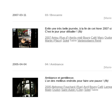
2007-03-11
03 / Brocante
[Marie
Enfin une très belle journée, à la fin de cet hiver 2007 si
C'est le jour pour déballer !
(fb)
2007
Anjou (Rue d')
Après-midi
Bourg
Café
Mars
Oudo
Martin (Place)
Soleil
Table
Vanbeselaere René
2005-04-04
04 / Ambiance
[Marie
Ambiance et gentillesse.
L'un des meilleus endroits pour faire une pause !
(fb)
2005
Alphonse Fouchard (Rue)
Avril
Bourg
Café
Lampa
Matin
Oudon
Saint-Aubin (Côte)
Soleil
Table