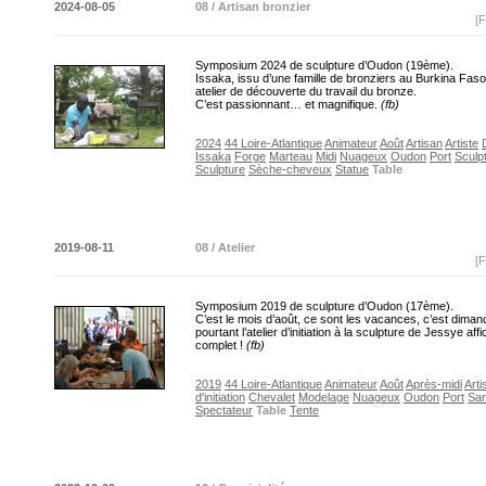
2024-08-05
08 / Artisan bronzier
[F
Symposium 2024 de sculpture d’Oudon (19ème).
Issaka, issu d’une famille de bronziers au Burkina Fas
atelier de découverte du travail du bronze.
C’est passionnant… et magnifique.
(fb)
2024
44 Loire-Atlantique
Animateur
Août
Artisan
Artiste
Issaka
Forge
Marteau
Midi
Nuageux
Oudon
Port
Sculp
Sculpture
Sèche-cheveux
Statue
Table
2019-08-11
08 / Atelier
[F
Symposium 2019 de sculpture d’Oudon (17ème).
C’est le mois d’août, ce sont les vacances, c’est diman
pourtant l’atelier d’initiation à la sculpture de Jessye aff
complet !
(fb)
2019
44 Loire-Atlantique
Animateur
Août
Après-midi
Arti
d'initiation
Chevalet
Modelage
Nuageux
Oudon
Port
Sar
Spectateur
Table
Tente