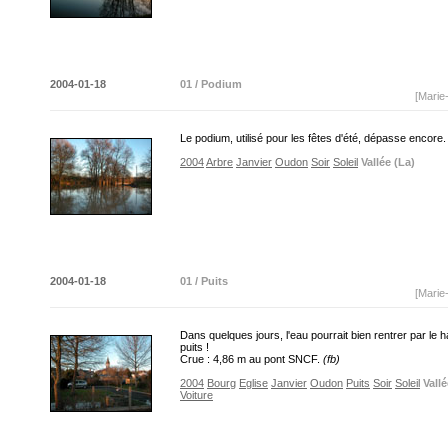
2004-01-18
01 / Podium
[Marie
Le podium, utilisé pour les fêtes d'été, dépasse encore
2004
Arbre
Janvier
Oudon
Soir
Soleil
Vallée (La)
2004-01-18
01 / Puits
[Marie
Dans quelques jours, l'eau pourrait bien rentrer par le h
puits !
Crue : 4,86 m au pont SNCF.
(fb)
2004
Bourg
Eglise
Janvier
Oudon
Puits
Soir
Soleil
Vallé
Voiture