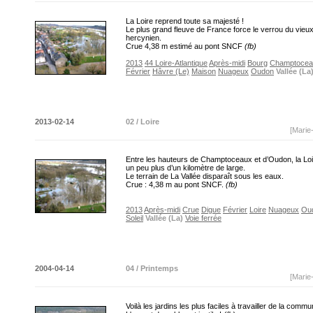
La Loire reprend toute sa majesté !
Le plus grand fleuve de France force le verrou du vieu
hercynien.
Crue 4,38 m estimé au pont SNCF
(fb)
2013
44 Loire-Atlantique
Après-midi
Bourg
Champtocea
Février
Hâvre (Le)
Maison
Nuageux
Oudon
Vallée (La
2013-02-14
02 / Loire
[Marie
Entre les hauteurs de Champtoceaux et d’Oudon, la Loire,
un peu plus d’un kilomètre de large.
Le terrain de La Vallée disparaît sous les eaux.
Crue : 4,38 m au pont SNCF.
(fb)
2013
Après-midi
Crue
Digue
Février
Loire
Nuageux
Ou
Soleil
Vallée (La)
Voie ferrée
2004-04-14
04 / Printemps
[Marie
Voilà les jardins les plus faciles à travailler de la commu