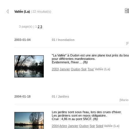
Vallée (La)
| 22 résultat(s)
3 page(s) | 1
2
3
2003-01-04
01 / Inondation
[F
"La Vallée" à Oudon est une aire plane tout près du bour
pour différentes manifestations.
Evidemment, l'hiver…
(fb)
2003
Janvier
Oudon
Soir
Tour
Vallée (La)
2004-01-18
01 / Jardins
[Marie
Les jardins sont sous l'eau, lors des crues d'hiver.
Les jardiniers sont en repos obligatoire.
Crue : 4,86 m au pont SNCF.
(fb)
2004
Arbre
Janvier
Oudon
Soir
Soleil
Vallée (La)