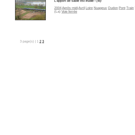
L'apport de sable est inutile !
(fb)
2004
Après-midi
Avril
Loire
Nuageux
Oudon
Pont
Train
(La)
Voie ferrée
3 page(s) | 1
2
3