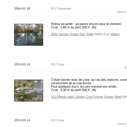
2004-01-18
01 / Traversée
[Marie
Retour du jardin : ça passe encore pour le moment.
Crue : 4,86 m au pont SNCF.
(fb)
2004
Janvier
Oudon
Soir
Soleil
Vallée (La)
Voiture
2013-02-14
02 / Crue
[F
C'était l’ancien bras de Loire, au ras des maisons, avant
construction de la voie ferrée.
Pour quelques jours, la Loire reprend ses droits.
Crue : 4,38 m au pont SNCF.
(fb)
2013
Après-midi
Cabane
Crue
Février
Oudon
Soleil
Val
2013-02-14
02 / Crue
[Marie