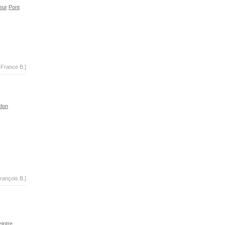
eur
Pont
-France B.]
don
rançois B.]
eintre