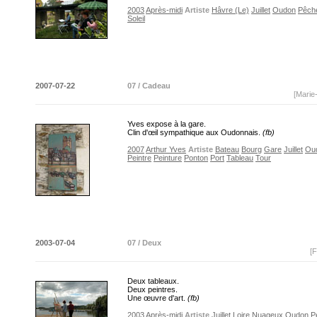
2003
Après-midi
Artiste
Hâvre (Le)
Juillet
Oudon
Pêch
Soleil
2007-07-22
07 / Cadeau
[Marie
Yves expose à la gare.
Clin d'œil sympathique aux Oudonnais.
(fb)
2007
Arthur Yves
Artiste
Bateau
Bourg
Gare
Juillet
Ou
Peintre
Peinture
Ponton
Port
Tableau
Tour
2003-07-04
07 / Deux
[F
Deux tableaux.
Deux peintres.
Une œuvre d'art.
(fb)
2003
Après-midi
Artiste
Juillet
Loire
Nuageux
Oudon
P