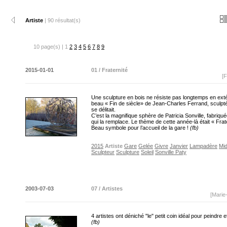
Artiste
| 90 résultat(s)
10 page(s) | 1
2
3
4
5
6
7
8
9
2015-01-01
01 / Fraternité
[F
Une sculpture en bois ne résiste pas longtemps en extér
beau « Fin de siècle» de Jean-Charles Ferrand, sculpt
se délitait.
C’est la magnifique sphère de Patricia Sonville, fabriqu
qui la remplace. Le thème de cette année-là était « Frate
Beau symbole pour l’accueil de la gare !
(fb)
2015
Artiste
Gare
Gelée
Givre
Janvier
Lampadère
Mid
Sculpteur
Sculpture
Soleil
Sonville Paty
2003-07-03
07 / Artistes
[Marie
4 artistes ont déniché "le" petit coin idéal pour peindre e
(fb)