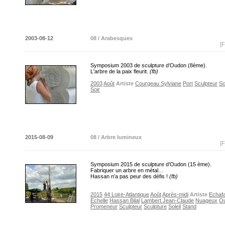
2003-08-12
08 / Arabesques
[F
Symposium 2003 de sculpture d’Oudon (8ème).
L'arbre de la paix fleurit.
(fb)
2003
Août
Artiste
Courgeau Sylviane
Port
Sculpteur
Sc
Soir
2015-08-09
08 / Arbre lumineux
[F
Symposium 2015 de sculpture d’Oudon (15 ème).
Fabriquer un arbre en métal…
Hassan n’a pas peur des défis !
(fb)
2015
44 Loire-Atlantique
Août
Après-midi
Artiste
Echaf
Echelle
Hassan Bilal
Lambert Jean-Claude
Nuageux
O
Promeneur
Sculpteur
Sculpture
Soleil
Stand