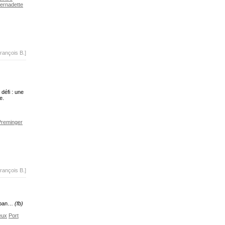
Bernadette
rançois B.]
défi : une
e.
Preminger
rançois B.]
e pan…
(fb)
eux
Port