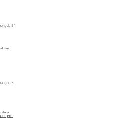
rançois B.]
ulpture
rançois B.]
audage
udon
Port