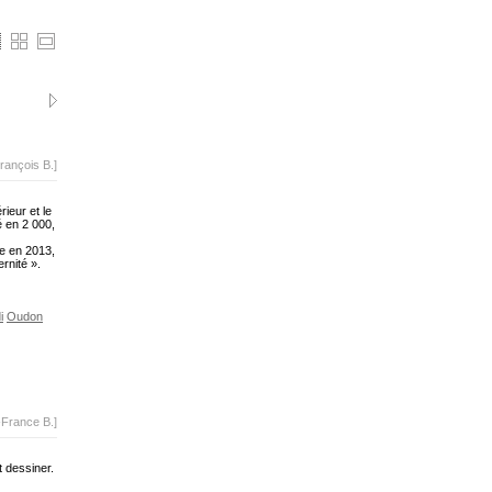
rançois B.]
ieur et le
é en 2 000,
ée en 2013,
rnité ».
i
Oudon
-France B.]
t dessiner.