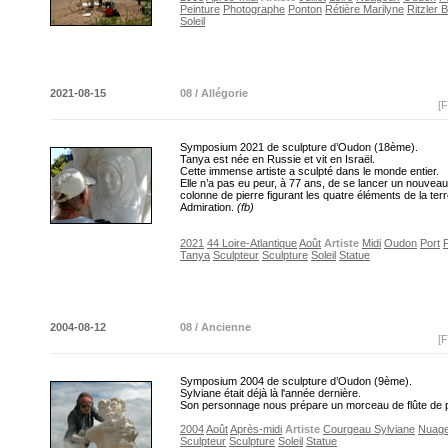
Peinture
Photographe
Ponton
Rétière Marilyne
Ritzler 
Soleil
2021-08-15
08 / Allégorie
[F
Symposium 2021 de sculpture d’Oudon (18ème).
Tanya est née en Russie et vit en Israël.
Cette immense artiste a sculpté dans le monde entier.
Elle n’a pas eu peur, à 77 ans, de se lancer un nouveau 
colonne de pierre figurant les quatre éléments de la terr
Admiration.
(fb)
2021
44 Loire-Atlantique
Août
Artiste
Midi
Oudon
Port
Tanya
Sculpteur
Sculpture
Soleil
Statue
2004-08-12
08 / Ancienne
[F
Symposium 2004 de sculpture d’Oudon (9ème).
Sylviane était déjà là l'année dernière.
Son personnage nous prépare un morceau de flûte d
2004
Août
Après-midi
Artiste
Courgeau Sylviane
Nuag
Sculpteur
Sculpture
Soleil
Statue