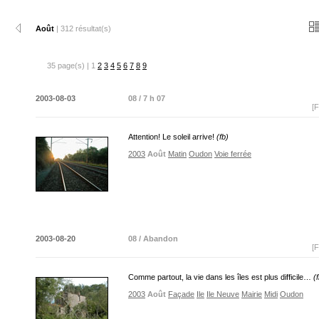
Août
| 312 résultat(s)
35 page(s) | 1
2
3
4
5
6
7
8
9
2003-08-03
08 / 7 h 07
[F
Attention! Le soleil arrive!
(fb)
2003
Août
Matin
Oudon
Voie ferrée
2003-08-20
08 / Abandon
[F
Comme partout, la vie dans les îles est plus difficile…
(
2003
Août
Façade
Ile
Ile Neuve
Mairie
Midi
Oudon