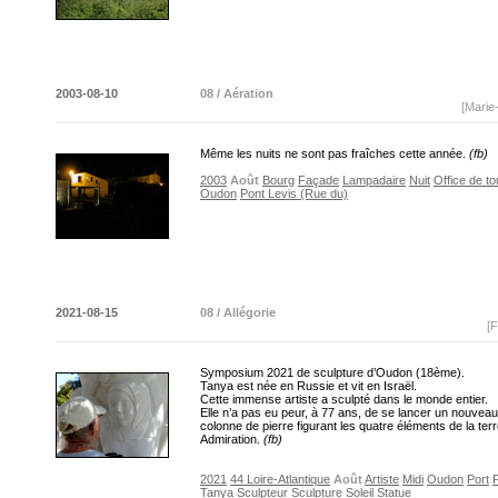
2003-08-10
08 / Aération
[Marie
Même les nuits ne sont pas fraîches cette année.
(fb)
2003
Août
Bourg
Façade
Lampadaire
Nuit
Office de t
Oudon
Pont Levis (Rue du)
2021-08-15
08 / Allégorie
[F
Symposium 2021 de sculpture d’Oudon (18ème).
Tanya est née en Russie et vit en Israël.
Cette immense artiste a sculpté dans le monde entier.
Elle n’a pas eu peur, à 77 ans, de se lancer un nouveau 
colonne de pierre figurant les quatre éléments de la terr
Admiration.
(fb)
2021
44 Loire-Atlantique
Août
Artiste
Midi
Oudon
Port
Tanya
Sculpteur
Sculpture
Soleil
Statue