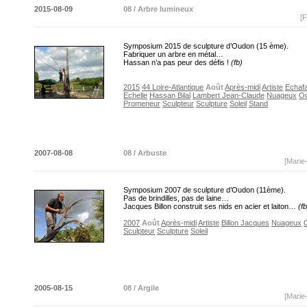
2015-08-09
08 / Arbre lumineux
[F
Symposium 2015 de sculpture d’Oudon (15 ème).
Fabriquer un arbre en métal…
Hassan n’a pas peur des défis !
(fb)
2015
44 Loire-Atlantique
Août
Après-midi
Artiste
Echaf
Echelle
Hassan Bilal
Lambert Jean-Claude
Nuageux
O
Promeneur
Sculpteur
Sculpture
Soleil
Stand
2007-08-08
08 / Arbuste
[Marie
Symposium 2007 de sculpture d’Oudon (11ème).
Pas de brindilles, pas de laine…
Jacques Billon construit ses nids en acier et laiton…
(fb
2007
Août
Après-midi
Artiste
Billon Jacques
Nuageux
Sculpteur
Sculpture
Soleil
2005-08-15
08 / Argile
[Marie