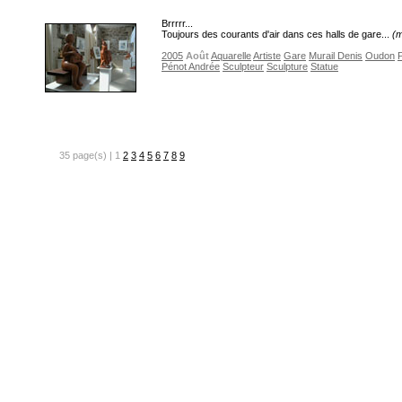
Brrrrr...
Toujours des courants d'air dans ces halls de gare...
(m
2005
Août
Aquarelle
Artiste
Gare
Murail Denis
Oudon
P
Pénot Andrée
Sculpteur
Sculpture
Statue
35 page(s) | 1
2
3
4
5
6
7
8
9