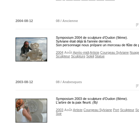
2004-08-12
08 / Ancienne
[F
Symposium 2004 de sculpture d’Oudon (9ème).
Sylviane était déjà là l'année dernière.
Son personnage nous prépare un morceau de flûte d
2004
Août
Après-midi
Artiste
Courgeau Sylviane
Nuag
Sculpteur
Sculpture
Soleil
Statue
2003-08-12
08 / Arabesques
[F
Symposium 2003 de sculpture d’Oudon (8ème).
L'arbre de la paix fleurit.
(fb)
2003
Août
Artiste
Courgeau Sylviane
Port
Sculpteur
Sc
Soir