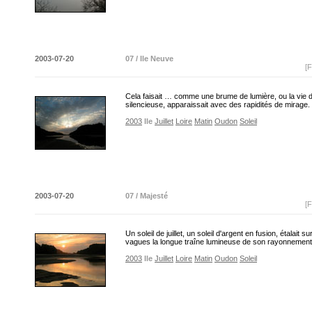
2003-07-20
07 / Ile Neuve
[F
Cela faisait … comme une brume de lumière, ou la vie d
silencieuse, apparaissait avec des rapidités de mirage.
2003
Ile
Juillet
Loire
Matin
Oudon
Soleil
2003-07-20
07 / Majesté
[F
Un soleil de juillet, un soleil d'argent en fusion, étalait su
vagues la longue traîne lumineuse de son rayonnemen
2003
Ile
Juillet
Loire
Matin
Oudon
Soleil