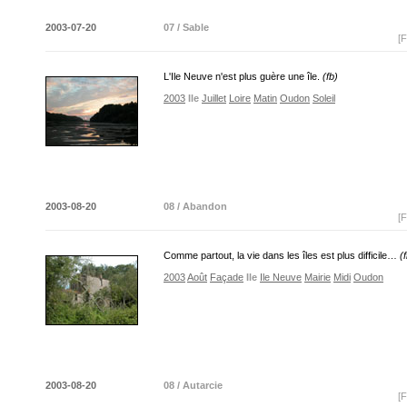
2003-07-20
07 / Sable
[F
L'Ile Neuve n'est plus guère une île.
(fb)
2003
Ile
Juillet
Loire
Matin
Oudon
Soleil
2003-08-20
08 / Abandon
[F
Comme partout, la vie dans les îles est plus difficile…
(
2003
Août
Façade
Ile
Ile Neuve
Mairie
Midi
Oudon
2003-08-20
08 / Autarcie
[F