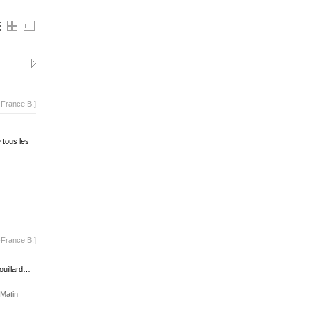
-France B.]
 tous les
-France B.]
ouillard…
Matin