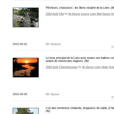
Pêcheurs, chasseurs : les îliens vivaient de la Loire.
(fb
2003
Août
Filet
Ile
Ile Neuve
Leurre
Loire
Midi
Nasse
O
2003-08-20
08 / Balises
[F
Le bras principal de la Loire avec toutes ses balises 
autant de minuscules nageurs.
(fb)
2003
Août
Champtoceaux
Ile
Ile Neuve
Loire
Matin
Oud
2003-08-08
08 / Epave
[F
L'un des nombreux chalands, dragueurs de sable, à l'
(fb)