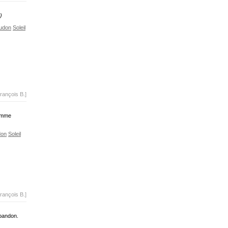
)
udon
Soleil
rançois B.]
comme
on
Soleil
rançois B.]
abandon.