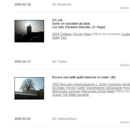
2004-02-16
02 / Eclaircie
[Marie
On voit...
Sortir, et ruisselant de pluie,
Les toits d’ardoise étinceler.
(V. Hugo)
2004
Château
Février
Matin
Office de tourisme
Oudo
Soleil
Tour
2003-02-17
02 / Tuiles
[Marie
Encore une belle gelée blanche ce matin.
(fb)
2003
Aesculus hippocastanum L.
Arbre
Castagno d'Indi
de Indias
Février
Gelée
Gewöhnliche roßkastanie
Hors
Marronnier commun
Marronnier d'Inde
Matin
Office de
Oudon
Toit
Wilde kastanje
2004-03-01
03 / Indiscrétion
[Marie