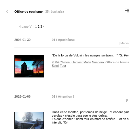
Office de tourisme
| 35 résultat(s)
4 page(s) | 1
2
3
4
2004-01-30
01 / Apothéose
[Marie
"De la forge de Vulcain, les nuages sortaient…"
(G. Perf
2004
Château
Janvier
Matin
Nuageux
Office de touri
Soleil
Tour
2026-01-06
01 / Attention !
[F
Dans cette montée, par temps de neige - et encore plu
verglas - c’est le passage le plus délicat…
En cas d’échec : demi-tour en marche arrière… et en 
interdit.
(fb)