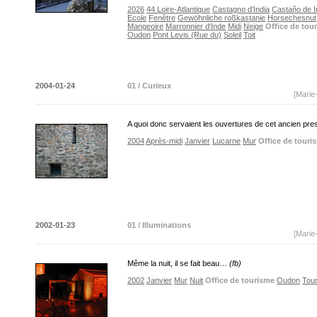
2026
44 Loire-Atlantique
Castagno d'India
Castaño de I
Ecole
Fenêtre
Gewöhnliche roßkastanie
Horsechesnut
Mangeoire
Marronnier d'Inde
Midi
Neige
Office de tou
Oudon
Pont Levis (Rue du)
Soleil
Toit
2004-01-24
01 / Curieux
[Marie
A quoi donc servaient les ouvertures de cet ancien pre
2004
Après-midi
Janvier
Lucarne
Mur
Office de touri
2002-01-23
01 / Illuminations
[Marie
Même la nuit, il se fait beau…
(fb)
2002
Janvier
Mur
Nuit
Office de tourisme
Oudon
Tou