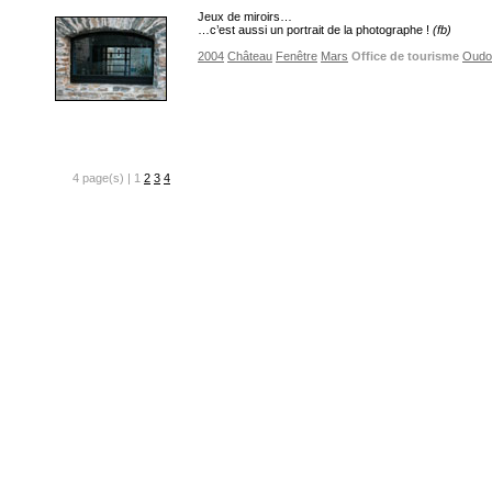
Jeux de miroirs…
…c’est aussi un portrait de la photographe !
(fb)
2004
Château
Fenêtre
Mars
Office de tourisme
Oudo
4 page(s) | 1
2
3
4