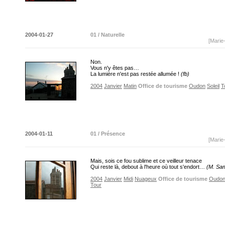
2004-01-27
01 / Naturelle
[Marie
Non.
Vous n'y êtes pas…
La lumière n'est pas restée allumée !
(fb)
2004
Janvier
Matin
Office de tourisme
Oudon
Soleil
T
2004-01-11
01 / Présence
[Marie
Mais, sois ce fou sublime et ce veilleur tenace
Qui reste là, debout à l'heure où tout s'endort…
(M. Sa
2004
Janvier
Midi
Nuageux
Office de tourisme
Oudo
Tour