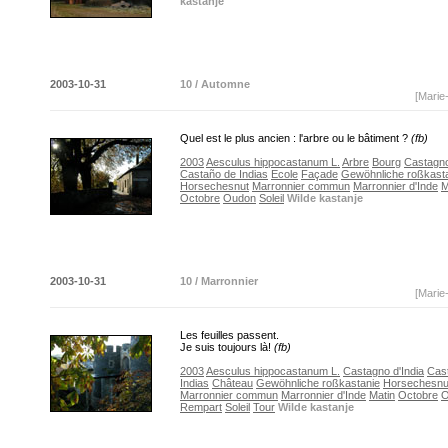
kastanje
2003-10-31
10 / Automne
[Marie
Quel est le plus ancien : l'arbre ou le bâtiment ?
(fb)
2003
Aesculus hippocastanum L.
Arbre
Bourg
Castagno
Castaño de Indias
Ecole
Façade
Gewöhnliche roßkast
Horsechesnut
Marronnier commun
Marronnier d'Inde
M
Octobre
Oudon
Soleil
Wilde kastanje
2003-10-31
10 / Marronnier
[Marie
Les feuilles passent.
Je suis toujours là!
(fb)
2003
Aesculus hippocastanum L.
Castagno d'India
Cas
Indias
Château
Gewöhnliche roßkastanie
Horsechesnu
Marronnier commun
Marronnier d'Inde
Matin
Octobre
O
Rempart
Soleil
Tour
Wilde kastanje