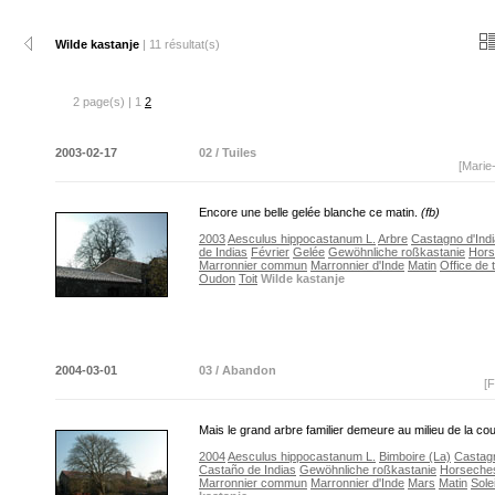
Wilde kastanje
| 11 résultat(s)
2 page(s) | 1
2
2003-02-17
02 / Tuiles
[Marie
Encore une belle gelée blanche ce matin.
(fb)
2003
Aesculus hippocastanum L.
Arbre
Castagno d'Indi
de Indias
Février
Gelée
Gewöhnliche roßkastanie
Hors
Marronnier commun
Marronnier d'Inde
Matin
Office de 
Oudon
Toit
Wilde kastanje
2004-03-01
03 / Abandon
[F
Mais le grand arbre familier demeure au milieu de la co
2004
Aesculus hippocastanum L.
Bimboire (La)
Castagn
Castaño de Indias
Gewöhnliche roßkastanie
Horseche
Marronnier commun
Marronnier d'Inde
Mars
Matin
Solei