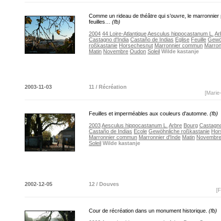
Comme un rideau de théâtre qui s’ouvre, le marronnier
feuilles…
(fb)
2004
44 Loire-Atlantique
Aesculus hippocastanum L.
Ar
Castagno d'India
Castaño de Indias
Eglise
Feuille
Gewö
roßkastanie
Horsechesnut
Marronnier commun
Marron
Matin
Novembre
Oudon
Soleil
Wilde kastanje
2003-11-03
11 / Récréation
[Marie
Feuilles et imperméables aux couleurs d'automne.
(fb)
2003
Aesculus hippocastanum L.
Arbre
Bourg
Castagn
Castaño de Indias
Ecole
Gewöhnliche roßkastanie
Hor
Marronnier commun
Marronnier d'Inde
Matin
Novembr
Soleil
Wilde kastanje
2002-12-05
12 / Douves
[F
Cour de récréation dans un monument historique.
(fb)