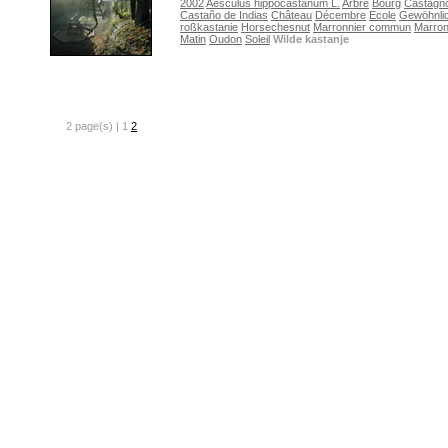
2002
Aesculus hippocastanum L.
Arbre
Bourg
Castagno
Castaño de Indias
Château
Décembre
Ecole
Gewöhnli
roßkastanie
Horsechesnut
Marronnier commun
Marron
Matin
Oudon
Soleil
Wilde kastanje
2 page(s) | 1
2