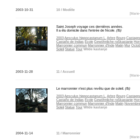
2003-10-31
10 / Modèle
[Marie
Saint Joseph voyage ces dernières années.
Il a élu domicile dans l'entrée de l'école.
(fb)
2003
Aesculus hippocastanum L.
Arbre
Bourg
Castagno
Castaño de Indias
Ecole
Gewöhnliche roßkastanie
Hor
Marronnier commun
Marronnier d'Inde
Matin
Mur
Octo
Soleil
Statue
Tour
Wilde kastanje
2003-11-28
11 / Accueil
[Marie
Le marronnier n'est plus revêtu que de soleil.
(fb)
2003
Aesculus hippocastanum L.
Arbre
Bourg
Castagno
Castaño de Indias
Ecole
Gewöhnliche roßkastanie
Hor
Marronnier commun
Marronnier d'Inde
Matin
Novembr
Soleil
Statue
Tour
Wilde kastanje
2004-11-14
11 / Marronnier
[Marie