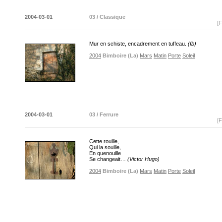
2004-03-01
03 / Classique
[F
Mur en schiste, encadrement en tuffeau.
(fb)
2004
Bimboire (La)
Mars
Matin
Porte
Soleil
2004-03-01
03 / Ferrure
[F
Cette rouille,
Qui la souille,
En quenouille
Se changeait…
(Victor Hugo)
2004
Bimboire (La)
Mars
Matin
Porte
Soleil