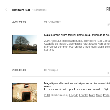
Bimboire (La)
| 4 résultat(s)
2004-03-01
03 / Abandon
[F
Mais le grand arbre familier demeure au milieu de la co
2004
Aesculus hippocastanum L.
Bimboire (La)
Casta
Castaño de Indias
Gewöhnliche roßkastanie
Horseche
Marronnier commun
Marronnier d'Inde
Mars
Matin
Solei
kastanje
2004-03-01
03 / Brique
[F
Magnifiques décorations en brique sur un immense bât
ruines.
Le dessous de toit rappelle les maisons du midi…
(fb)
2004
Bimboire (La)
Façade
Fenêtre
Mars
Matin
Porte