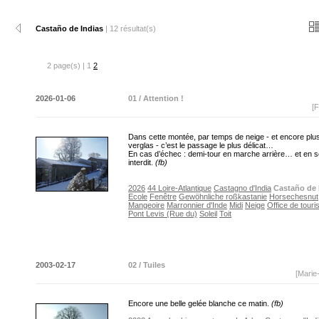
Castaño de Indias
| 12 résultat(s)
2 page(s) | 1
2
2026-01-06
01 / Attention !
[F
Dans cette montée, par temps de neige - et encore plu
verglas - c’est le passage le plus délicat…
En cas d’échec : demi-tour en marche arrière… et en 
interdit.
(fb)
2026
44 Loire-Atlantique
Castagno d'India
Castaño de 
Ecole
Fenêtre
Gewöhnliche roßkastanie
Horsechesnut
Mangeoire
Marronnier d'Inde
Midi
Neige
Office de tour
Pont Levis (Rue du)
Soleil
Toit
2003-02-17
02 / Tuiles
[Marie
Encore une belle gelée blanche ce matin.
(fb)