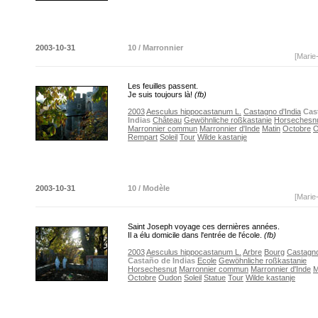
2003-10-31
10 / Marronnier
[Marie
Les feuilles passent.
Je suis toujours là!
(fb)
2003
Aesculus hippocastanum L.
Castagno d'India
Cas
Indias
Château
Gewöhnliche roßkastanie
Horsechesn
Marronnier commun
Marronnier d'Inde
Matin
Octobre
O
Rempart
Soleil
Tour
Wilde kastanje
2003-10-31
10 / Modèle
[Marie
Saint Joseph voyage ces dernières années.
Il a élu domicile dans l'entrée de l'école.
(fb)
2003
Aesculus hippocastanum L.
Arbre
Bourg
Castagno
Castaño de Indias
Ecole
Gewöhnliche roßkastanie
Horsechesnut
Marronnier commun
Marronnier d'Inde
M
Octobre
Oudon
Soleil
Statue
Tour
Wilde kastanje