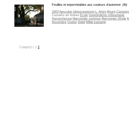
Feuilles et imperméables aux couleurs d'automne.
(fb)
2003
Aesculus hippocastanum L.
Arbre
Bourg
Castagn
Castaño de Indias
Ecole
Gewöhnliche roßkastanie
Horsechesnut
Marronnier commun
Marronnier d'Inde
M
Novembre
Oudon
Soleil
Wilde kastanje
2 page(s) | 1
2