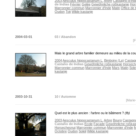
2003
Aesculus hippocastanum L.
Arbre
Castagno d'Indi
de Indias
Février
Gelée
Gewöhnliche roßkastanie
Hor
Marronnier commun
Marronnier d'Inde
Matin
Office de 
Oudon
Toit
Wilde kastanje
2004-03-01
03 / Abandon
[F
Mais le grand arbre familier demeure au milieu de la co
2004
Aesculus hippocastanum L.
Bimboire (La)
Castagn
Castaño de Indias
Gewöhnliche roßkastanie
Horsech
Marronnier commun
Marronnier d'Inde
Mars
Matin
Solei
kastanje
2003-10-31
10 / Automne
[Marie
Quel est le plus ancien : l'arbre ou le bâtiment ?
(fb)
2003
Aesculus hippocastanum L.
Arbre
Bourg
Castagno
Castaño de Indias
Ecole
Façade
Gewöhnliche roßkas
Horsechesnut
Marronnier commun
Marronnier d'Inde
M
Octobre
Oudon
Soleil
Wilde kastanje