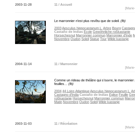
2003-11-28
11 / Accueil
[Marie
Le marronnier n'est plus revêtu que de soleil.
(fb)
2003
Aesculus hippocastanum L.
Arbre
Bourg
Castagno
Castaño de Indias
Ecole
Gewöhnliche roßkastanie
Horsechesnut
Marronnier commun
Marronnier d'Inde
M
Novembre
Oudon
Soleil
Statue
Tour
Wilde kastanje
2004-11-14
11 / Marronnier
[Marie
Comme un rideau de théâtre qui s’ouvre, le marronnier
feuilles…
(fb)
2004
44 Loire-Atlantique
Aesculus hippocastanum L.
Ar
Castagno d'India
Castaño de Indias
Eglise
Feuille
Gew
roßkastanie
Horsechesnut
Marronnier commun
Marron
Matin
Novembre
Oudon
Soleil
Wilde kastanje
2003-11-03
11 / Récréation
[Marie