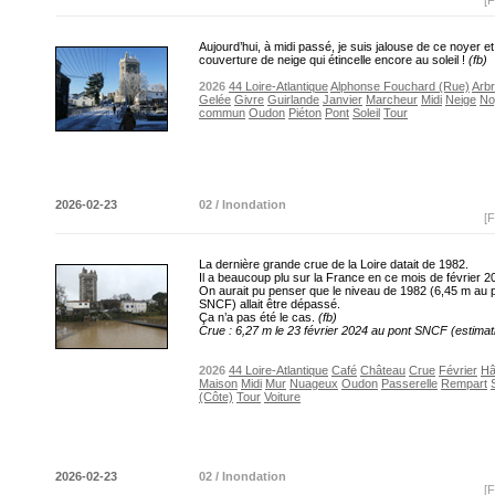
[F
Aujourd’hui, à midi passé, je suis jalouse de ce noyer e
couverture de neige qui étincelle encore au soleil !
(fb)
2026
44 Loire-Atlantique
Alphonse Fouchard (Rue)
Arb
Gelée
Givre
Guirlande
Janvier
Marcheur
Midi
Neige
No
commun
Oudon
Piéton
Pont
Soleil
Tour
2026-02-23
02 / Inondation
[F
La dernière grande crue de la Loire datait de 1982.
Il a beaucoup plu sur la France en ce mois de février 2
On aurait pu penser que le niveau de 1982 (6,45 m au 
SNCF) allait être dépassé.
Ça n’a pas été le cas.
(fb)
Crue : 6,27 m le 23 février 2024 au pont SNCF (estimat
2026
44 Loire-Atlantique
Café
Château
Crue
Février
Hâ
Maison
Midi
Mur
Nuageux
Oudon
Passerelle
Rempart
(Côte)
Tour
Voiture
2026-02-23
02 / Inondation
[F