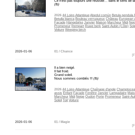
Ce n’est pas toujours une réussite… dans le sens de 
(fb)
2026
44 Loire-Atlantique
Abedul común
Betula pendula 
Betulla bianca
Bouleau verruqueux
Château
European w
Façade
Hängebirke
Janvier
Maison
Marcheur
Midi
Nei
Promeneur
Rempart
Ruwe berk
Saint-Aubin (Côte)
Sole
Voiture
Weeping birch
2026-01-06
01 / Chance
[F
Il a bien neigé.
Il fait froid.
Grand soleil.
Nous sommes comblés !!!
(fb)
2026
44 Loire-Atlantique
Chaînage d'angle
Champtoce
assis
Enfant
Façade
Fenêtre
Janvier
Lampadaire
Mais
Marcheur
Midi
Neige
Oudon
Porte
Promeneur
Saint-Au
Soleil
Toit
Voiture
2026-01-06
01 / Magie
[F