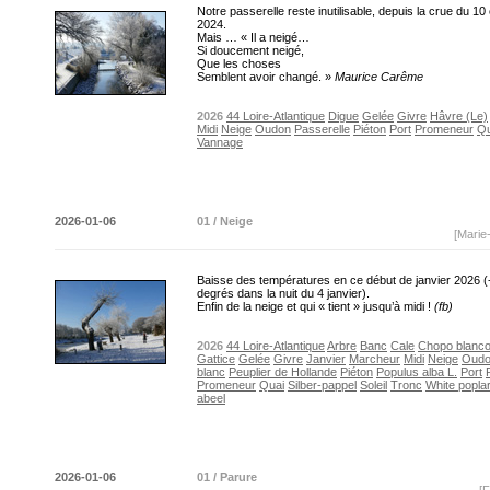
Notre passerelle reste inutilisable, depuis la crue du 10
2024.
Mais … « Il a neigé…
Si doucement neigé,
Que les choses
Semblent avoir changé. »
Maurice Carême
2026
44 Loire-Atlantique
Digue
Gelée
Givre
Hâvre (Le)
Midi
Neige
Oudon
Passerelle
Piéton
Port
Promeneur
Qu
Vannage
2026-01-06
01 / Neige
[Marie
Baisse des températures en ce début de janvier 2026 (
degrés dans la nuit du 4 janvier).
Enfin de la neige et qui « tient » jusqu’à midi !
(fb)
2026
44 Loire-Atlantique
Arbre
Banc
Cale
Chopo blanc
Gattice
Gelée
Givre
Janvier
Marcheur
Midi
Neige
Oud
blanc
Peuplier de Hollande
Piéton
Populus alba L.
Port
Promeneur
Quai
Silber-pappel
Soleil
Tronc
White popla
abeel
2026-01-06
01 / Parure