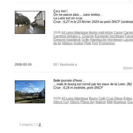
Ça y est !
On ne passe plus… sans bottes.
La Loire est en crue.
Crue : 6,27 m le 23 février 2024 au pont SNCF (estimat
2026
44 Loire-Atlantique
Après-midi
Arbre
Carpe
Carpin
Carpinus betulus L.
Charme
European hornbeam
Faça
Gewone haagbeuk
Grille
Hagebuche
Hornbeam
Lavan
de la)
Maison
Oudon
Pluie
Port
Promeneur
2026-02-24
02 / Vastitude a
[Marie
Belle journée d’hiver…
…mais le bourg est cerné par les eaux de la Loire.
(fb)
Crue : 6,16 m estimée, pont SNCF
2026
44 Loire-Atlantique
Bourg
Café
Crue
Digue
Eglise
Hâvre (Le)
Hâvre (Place du)
Maison
Midi
Nuageux
Ou
2 page(s) | 1
2