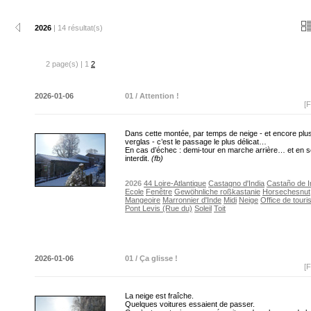
2026
| 14 résultat(s)
2 page(s) | 1
2
2026-01-06
01 / Attention !
[F
Dans cette montée, par temps de neige - et encore plu
verglas - c’est le passage le plus délicat…
En cas d’échec : demi-tour en marche arrière… et en 
interdit.
(fb)
2026
44 Loire-Atlantique
Castagno d'India
Castaño de I
Ecole
Fenêtre
Gewöhnliche roßkastanie
Horsechesnut
Mangeoire
Marronnier d'Inde
Midi
Neige
Office de tour
Pont Levis (Rue du)
Soleil
Toit
2026-01-06
01 / Ça glisse !
[F
La neige est fraîche.
Quelques voitures essaient de passer.