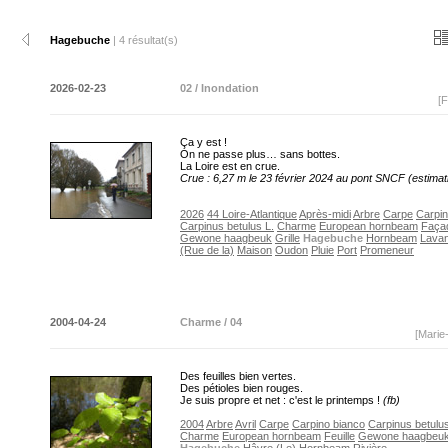
Hagebuche
| 4 résultat(s)
2026-02-23
02 / Inondation
[F
Ça y est !
On ne passe plus… sans bottes.
La Loire est en crue.
Crue : 6,27 m le 23 février 2024 au pont SNCF (estimat
2026
44 Loire-Atlantique
Après-midi
Arbre
Carpe
Carpin
Carpinus betulus L.
Charme
European hornbeam
Faça
Gewone haagbeuk
Grille
Hagebuche
Hornbeam
Lavan
(Rue de la)
Maison
Oudon
Pluie
Port
Promeneur
2004-04-24
Charme / 04
[Marie
Des feuilles bien vertes.
Des pétioles bien rouges.
Je suis propre et net : c'est le printemps !
(fb)
2004
Arbre
Avril
Carpe
Carpino bianco
Carpinus betulus
Charme
European hornbeam
Feuille
Gewone haagbeu