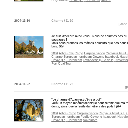
Hagebuche
Hâvre (Le)
Hornbeam
Rivière
2004-11-10
Charme / 11 10
[Marie
Je suis d'accord avec vous ! Nous ne sommes pas du 
sauvages !
Mais nous prenons les mêmes couleurs que nos cousi
bois.
(fb)
2004
Arbre
Cale
Carpe
Carpino bianco
Carpinus betulu
Charme
European hornbeam
Gewone haagbeuk
Hage
Hâvre (Le)
Hornbeam
Lavanderie (Rue de la)
Novemb
Port
Quai
Tour
2004-11-22
Charme / 11 22
[F
"Le charme d'Adam est d'être à poil"
Voilà un moyen mnémotechnique pour retenir que ma feu
dents, alors que la feuille du hêtre a des poils !
(fb)
2004
Arbre
Carpe
Carpino bianco
Carpinus betulus L.
European hornbeam
Feuille
Gewone haagbeuk
Hageb
Hâvre (Le)
Hornbeam
Novembre