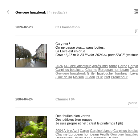
Gewone haagbeuk
| 4 résultat(s)
2026-02-23
02 / Inondation
[F
Ça y est !
On ne passe plus… sans bottes.
La Loire est en crue.
Crue : 6,27 m le 23 février 2024 au pont SNCF (estimat
2026
44 Loire-Atlantique
Après-midi
Arbre
Carpe
Carpin
Carpinus betulus L.
Charme
European hornbeam
Faça
Gewone haagbeuk
Grille
Hagebuche
Hornbeam
Lava
(Rue de la)
Maison
Oudon
Pluie
Port
Promeneur
2004-04-24
Charme / 04
[Marie
Des feuilles bien vertes.
Des pétioles bien rouges.
Je suis propre et net : c'est le printemps !
(fb)
2004
Arbre
Avril
Carpe
Carpino bianco
Carpinus betulus
Charme
European hornbeam
Feuille
Gewone haagbe