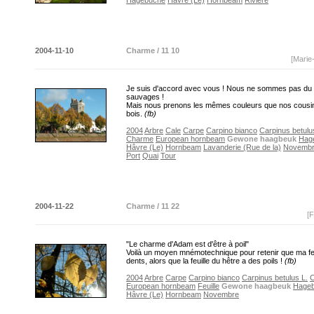
Hagebuche
Hâvre (Le)
Hornbeam
Rivière
2004-11-10
Charme / 11 10
[Marie
Je suis d'accord avec vous ! Nous ne sommes pas du 
sauvages !
Mais nous prenons les mêmes couleurs que nos cousi
bois.
(fb)
2004
Arbre
Cale
Carpe
Carpino bianco
Carpinus betulu
Charme
European hornbeam
Gewone haagbeuk
Hag
Hâvre (Le)
Hornbeam
Lavanderie (Rue de la)
Novemb
Port
Quai
Tour
2004-11-22
Charme / 11 22
[F
"Le charme d'Adam est d'être à poil"
Voilà un moyen mnémotechnique pour retenir que ma feu
dents, alors que la feuille du hêtre a des poils !
(fb)
2004
Arbre
Carpe
Carpino bianco
Carpinus betulus L.
European hornbeam
Feuille
Gewone haagbeuk
Hage
Hâvre (Le)
Hornbeam
Novembre