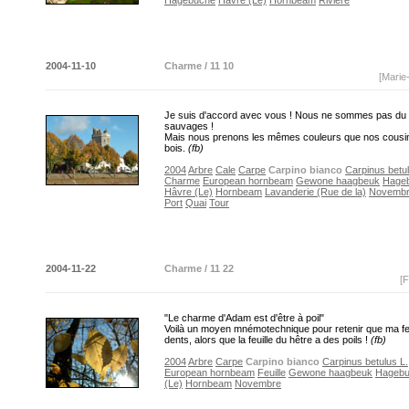
Hagebuche
Hâvre (Le)
Hornbeam
Rivière
2004-11-10
Charme / 11 10
[Marie
Je suis d'accord avec vous ! Nous ne sommes pas du 
sauvages !
Mais nous prenons les mêmes couleurs que nos cousi
bois.
(fb)
2004
Arbre
Cale
Carpe
Carpino bianco
Carpinus betul
Charme
European hornbeam
Gewone haagbeuk
Hage
Hâvre (Le)
Hornbeam
Lavanderie (Rue de la)
Novemb
Port
Quai
Tour
2004-11-22
Charme / 11 22
[F
"Le charme d'Adam est d'être à poil"
Voilà un moyen mnémotechnique pour retenir que ma feu
dents, alors que la feuille du hêtre a des poils !
(fb)
2004
Arbre
Carpe
Carpino bianco
Carpinus betulus L.
European hornbeam
Feuille
Gewone haagbeuk
Hageb
(Le)
Hornbeam
Novembre