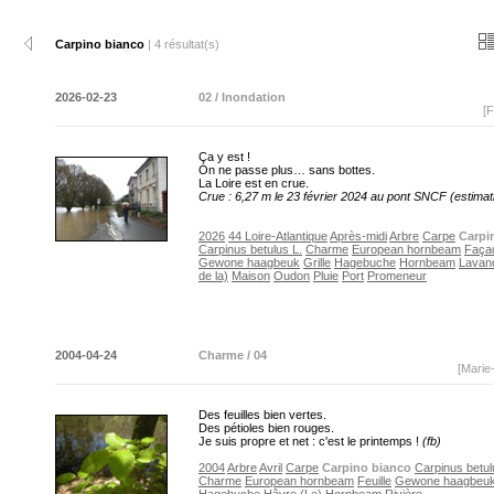
Carpino bianco
| 4 résultat(s)
2026-02-23
02 / Inondation
[F
Ça y est !
On ne passe plus… sans bottes.
La Loire est en crue.
Crue : 6,27 m le 23 février 2024 au pont SNCF (estimat
2026
44 Loire-Atlantique
Après-midi
Arbre
Carpe
Carpi
Carpinus betulus L.
Charme
European hornbeam
Faça
Gewone haagbeuk
Grille
Hagebuche
Hornbeam
Lavan
de la)
Maison
Oudon
Pluie
Port
Promeneur
2004-04-24
Charme / 04
[Marie
Des feuilles bien vertes.
Des pétioles bien rouges.
Je suis propre et net : c'est le printemps !
(fb)
2004
Arbre
Avril
Carpe
Carpino bianco
Carpinus betul
Charme
European hornbeam
Feuille
Gewone haagbeu