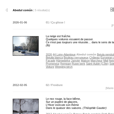
Abedul común
| 5 résultat(s)
2026-01-06
01 / Ça glisse !
[F
La neige est fraîche.
Quelques voitures essaient de passer.
Ce n’est pas toujours une réussite… dans le sens de 
(fb)
2026
44 Loire-Atlantique
Abedul común
Betula pendul
Betulla bianca
Bouleau verruqueux
Château
European w
Façade
Hängebirke
Janvier
Maison
Marcheur
Midi
Nei
Promeneur
Rempart
Ruwe berk
Saint-Aubin (Côte)
Sole
Voiture
Weeping birch
2012-02-05
02 / Froidure
[Marie
Le nez rouge, la face blême,
Sur un pupitre de glaçons,
L'Hiver exécute son thème
Dans le quatuor des saisons.
(Théophile Gautier)