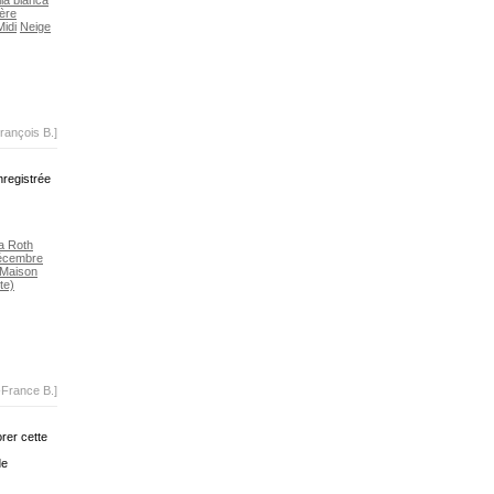
lla bianca
ère
Midi
Neige
rançois B.]
nregistrée
a Roth
écembre
Maison
te)
-France B.]
rer cette
de