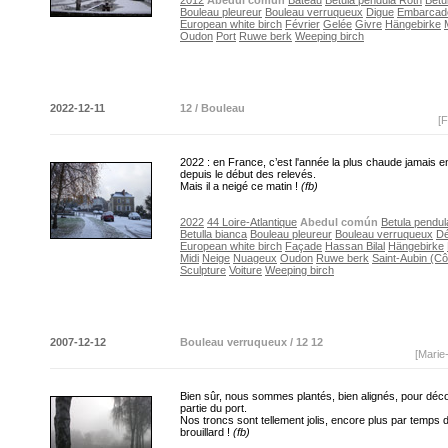
2012
Abedul común
Bateau
Betula pendula Roth
Betu
Bouleau pleureur
Bouleau verruqueux
Digue
Embarcad
European white birch
Février
Gelée
Givre
Hängebirke
Oudon
Port
Ruwe berk
Weeping birch
2022-12-11
12 / Bouleau
[F
2022 : en France, c’est l'année la plus chaude jamais e
depuis le début des relevés.
Mais il a neigé ce matin !
(fb)
2022
44 Loire-Atlantique
Abedul común
Betula pendul
Betulla bianca
Bouleau pleureur
Bouleau verruqueux
D
European white birch
Façade
Hassan Bilal
Hängebirke
Midi
Neige
Nuageux
Oudon
Ruwe berk
Saint-Aubin (Cô
Sculpture
Voiture
Weeping birch
2007-12-12
Bouleau verruqueux / 12 12
[Marie
Bien sûr, nous sommes plantés, bien alignés, pour déco
partie du port.
Nos troncs sont tellement jolis, encore plus par temps 
brouillard !
(fb)