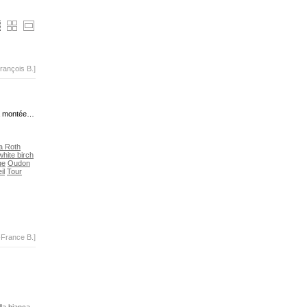
rançois B.]
la montée…
a Roth
hite birch
ge
Oudon
il
Tour
-France B.]