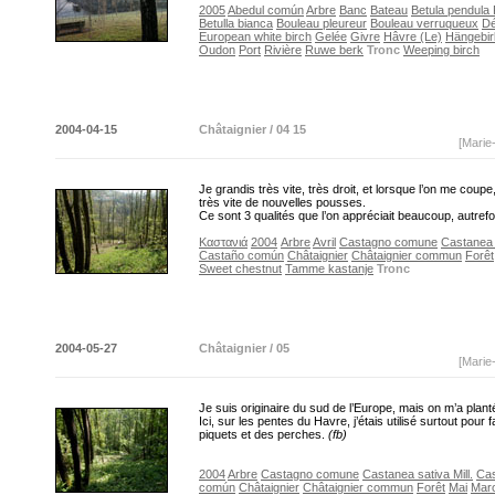
2005
Abedul común
Arbre
Banc
Bateau
Betula pendula
Betulla bianca
Bouleau pleureur
Bouleau verruqueux
D
European white birch
Gelée
Givre
Hâvre (Le)
Hängebir
Oudon
Port
Rivière
Ruwe berk
Tronc
Weeping birch
2004-04-15
Châtaignier / 04 15
[Marie
Je grandis très vite, très droit, et lorsque l’on me coupe,
très vite de nouvelles pousses.
Ce sont 3 qualités que l’on appréciait beaucoup, autrefo
Καστανιά
2004
Arbre
Avril
Castagno comune
Castanea s
Castaño común
Châtaignier
Châtaignier commun
Forêt
Sweet chestnut
Tamme kastanje
Tronc
2004-05-27
Châtaignier / 05
[Marie
Je suis originaire du sud de l’Europe, mais on m’a plant
Ici, sur les pentes du Havre, j’étais utilisé surtout pour 
piquets et des perches.
(fb)
2004
Arbre
Castagno comune
Castanea sativa Mill.
Ca
común
Châtaignier
Châtaignier commun
Forêt
Mai
Mar