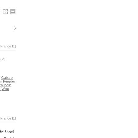
-France B.]
-6,3
o
Gabare
on
Peuplier
Poubelle
r
Witte
-France B.]
ctor Hugo)