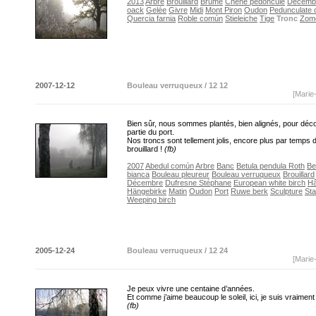
2013
Arbre
Brouillard
Brume
Chêne pédonculé
Décemb
oack
Gelée
Givre
Midi
Mont Piron
Oudon
Pedunculate 
Quercia farnia
Roble común
Stieleiche
Tige
Tronc
Zome
2007-12-12
Bouleau verruqueux / 12 12
[Marie
Bien sûr, nous sommes plantés, bien alignés, pour déco
partie du port.
Nos troncs sont tellement jolis, encore plus par temps 
brouillard !
(fb)
2007
Abedul común
Arbre
Banc
Betula pendula Roth
Be
bianca
Bouleau pleureur
Bouleau verruqueux
Brouillard
Décembre
Dufresne Stéphane
European white birch
Hâ
Hängebirke
Matin
Oudon
Port
Ruwe berk
Sculpture
Sta
Weeping birch
2005-12-24
Bouleau verruqueux / 12 24
[Marie
Je peux vivre une centaine d’années.
Et comme j’aime beaucoup le soleil, ici, je suis vraiment p
(fb)