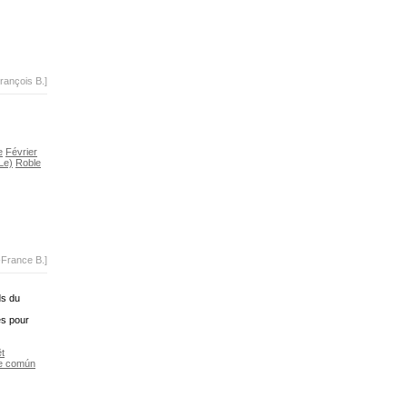
rançois B.]
e
Février
Le)
Roble
-France B.]
ds du
es pour
t
e común