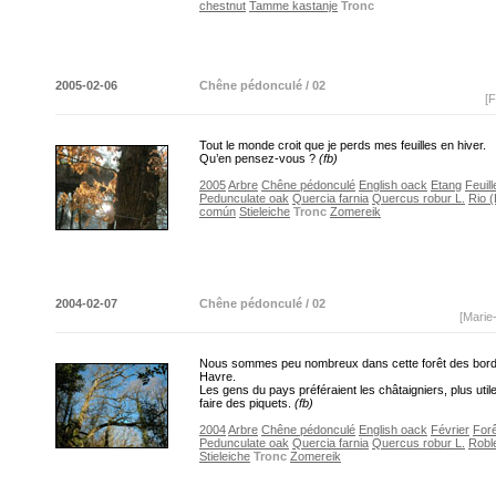
chestnut
Tamme kastanje
Tronc
2005-02-06
Chêne pédonculé / 02
[F
Tout le monde croit que je perds mes feuilles en hiver.
Qu’en pensez-vous ?
(fb)
2005
Arbre
Chêne pédonculé
English oack
Etang
Feuill
Pedunculate oak
Quercia farnia
Quercus robur L.
Rio (
común
Stieleiche
Tronc
Zomereik
2004-02-07
Chêne pédonculé / 02
[Marie
Nous sommes peu nombreux dans cette forêt des bor
Havre.
Les gens du pays préféraient les châtaigniers, plus util
faire des piquets.
(fb)
2004
Arbre
Chêne pédonculé
English oack
Février
Forê
Pedunculate oak
Quercia farnia
Quercus robur L.
Robl
Stieleiche
Tronc
Zomereik