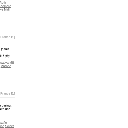
 Roth
écembre
ke
Midi
-France B.]
 je fais
is !
(fb)
ativa Mill.
Marone
-France B.]
é partout.
faire des
staño
one
Sweet