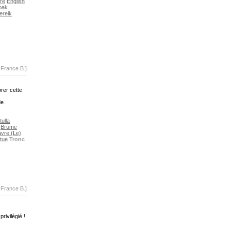
re
English
oak
reik
-France B.]
rer cette
de
tulla
Brume
vre (Le)
tue
Tronc
-France B.]
rivilégié !