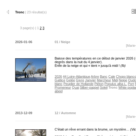
Tronc
| 23 résultat(s)
3 page(s) | 1
2
3
2026-01-06
01 / Neige
[Marie
Baisse des températures en ce début de janvier 2026 (
degrés dans la nuit du 4 janvier).
Enfin de la neige et qui « tient » jusqu’à midi !
(fb)
2026
44 Loire-Atlantique
Arbre
Banc
Cale
Chopo blanc
Gattice
Gelée
Givre
Janvier
Marcheur
Midi
Neige
Oud
blanc
Peuplier de Hollande
Piéton
Populus alba L.
Port
Promeneur
Quai
Silber-pappel
Soleil
Tronc
White popla
abeel
2013-12-09
12 / Automne
[Marie
C'était un rêve errant dans la brume, un mystère…
(Vi