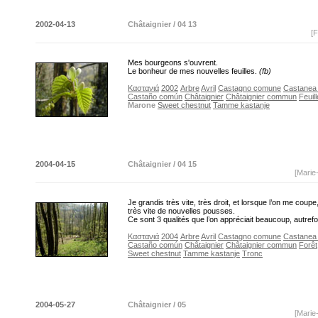
2002-04-13
Châtaignier / 04 13
[F
Mes bourgeons s'ouvrent.
Le bonheur de mes nouvelles feuilles.
(fb)
Καστανιά
2002
Arbre
Avril
Castagno comune
Castanea s
Castaño común
Châtaignier
Châtaignier commun
Feuill
Marone
Sweet chestnut
Tamme kastanje
2004-04-15
Châtaignier / 04 15
[Marie
Je grandis très vite, très droit, et lorsque l’on me coupe,
très vite de nouvelles pousses.
Ce sont 3 qualités que l’on appréciait beaucoup, autrefo
Καστανιά
2004
Arbre
Avril
Castagno comune
Castanea s
Castaño común
Châtaignier
Châtaignier commun
Forêt
Sweet chestnut
Tamme kastanje
Tronc
2004-05-27
Châtaignier / 05
[Marie