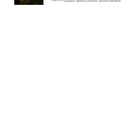
Marone
Octobre
Sweet chestnut
Tamme kastanje