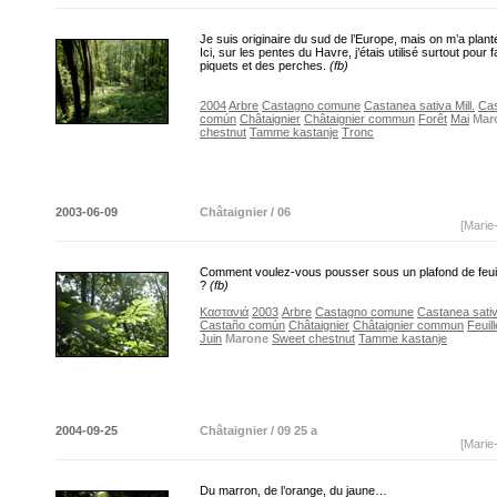
Je suis originaire du sud de l’Europe, mais on m’a plant
Ici, sur les pentes du Havre, j’étais utilisé surtout pour 
piquets et des perches.
(fb)
2004
Arbre
Castagno comune
Castanea sativa Mill.
Ca
común
Châtaignier
Châtaignier commun
Forêt
Mai
Mar
chestnut
Tamme kastanje
Tronc
2003-06-09
Châtaignier / 06
[Marie
Comment voulez-vous pousser sous un plafond de feuill
?
(fb)
Καστανιά
2003
Arbre
Castagno comune
Castanea sativa
Castaño común
Châtaignier
Châtaignier commun
Feuill
Juin
Marone
Sweet chestnut
Tamme kastanje
2004-09-25
Châtaignier / 09 25 a
[Marie
Du marron, de l’orange, du jaune…