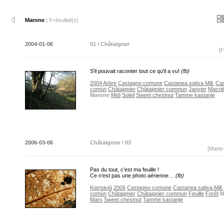
Marone
| 9 résultat(s)
2004-01-06
01 / Châtaigner
[F
S'il pouvait raconter tout ce qu'il a vu!
(fb)
2004
Arbre
Castagno comune
Castanea sativa Mill.
Ca
común
Châtaignier
Châtaignier commun
Janvier
Macriè
Marone
Midi
Soleil
Sweet chestnut
Tamme kastanje
2006-03-06
Châtaignier / 03
[Marie
Pas du tout, c’est ma feuille !
Ce n’est pas une photo aérienne…
(fb)
Καστανιά
2006
Castagno comune
Castanea sativa Mill.
común
Châtaignier
Châtaignier commun
Feuille
Forêt
M
Mars
Sweet chestnut
Tamme kastanje