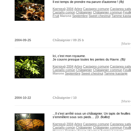
Il est temps de prendre ma parure d’automne !
(fb)
Καστανιά
2004
Arbre
Castagno comune
Castanea sativa
Castaño común
Châtaignier
Châtaignier commun
Feuill
Fruit
Marone
Septembre
Sweet chestnut
Tamme kasta
2004-09-25
Châtaignier / 09 25 b
[Marie
Ici, c’est mon royaume.
Je couvre presque toutes les pentes du Havre.
(fb)
Καστανιά
2004
Arbre
Castagno comune
Castanea sativa
Castaño común
Châtaignier
Châtaignier commun
Feuill
Marone
Septembre
Sweet chestnut
Tamme kastanje
2004-10-22
Châtaignier / 10
[Marie
...Il s'est arrêté sous un châtaignier. Un tapis de feuille
s'emmêlent sous ses pieds…
(D. Boillot)
Καστανιά
2004
Arbre
Castagno comune
Castanea sativa
Castaño común
Châtaignier
Châtaignier commun
Feuill